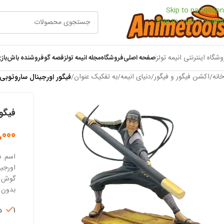
Skip to navigation
Skip to main content
وشگاه اینترنتی انیمه تولز
صفحه اصلی
فروشگاه
مجله انیمه تولز
قصه گو
فروشنده باش
باز
خانه
/
اکشن فیگور و فیگور
/
دنیای انیمه
/
به تفکیک عنوان
/
فیگور اورجینال ساروتوبی
فیگور
,000
اسم ش
اورجین
گوش س
بدون د
1 در انبار