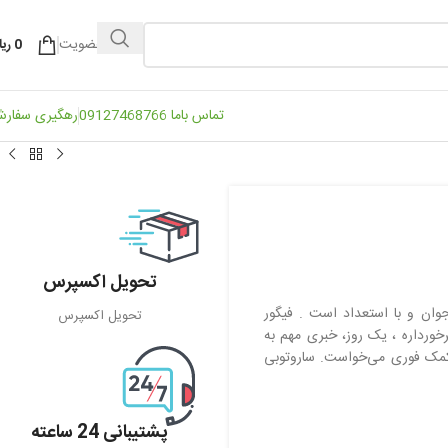
ورود / عضویت
0
ریا
تماس باما 09127468766
رهگیری سفار
تحویل اکسپرس
ان و با استعداد است . فیگور
تحویل اکسپرس
خورداره ، یک روز، خبری مهم به
 کمک فوری می‌خواست. ساروتوبی
پشتیبانی 24 ساعته