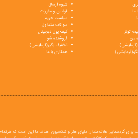
بری
شیوه ارسال
 ما
قوانین و مقررات
ا
سیاست حریم
سوالات متداول
مه تولز
کیف پول دیجیتال
ه من
فروشنده شو
(آزمایشی)
تخفیف بگیر(آزمایشی)
فتگو(آزمایشی)
همکاری با ما
ت برای گردهمایی علاقه‌مندان دنیای هنر و کلکسیون. هدف ما این است که هرکدام ا