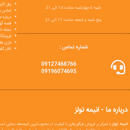
پنل کار
شنبه تا چهارشنبه ساعت 14 الی 21
تماس با
درباره م
پنج شنبه و جمعه ساعت 11 الی 21
قصه گو
مجله انی
فروشگا
بازی ها
شماره تماس :
تالار گ
09127468766
09196074695
درباره ما - انیمه تولز
انیمه تولز
با تمرکز بر فروش فیگورهای با کیفیت از محبوب‌ترین انیمه‌ها، محلی اس