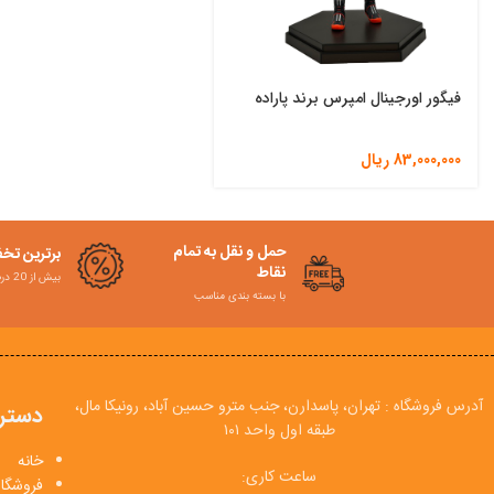
فیگور اورجینال امپرس برند پاراده
83,000,000
ریال
حمل و نقل به تمام
برترین تخ
نقاط
بیش از 20 درصد
با بسته بندی مناسب
آدرس فروشگاه : تهران، پاسدارن، جنب مترو حسین آباد، رونیکا مال،
دستر
طبقه اول واحد ۱۰۱
خانه
ساعت کاری:
فروشگاه