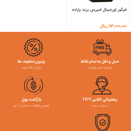
فیگور اورجینال امپرس برند پاراده
83,000,000
ریال
حمل و نقل به تمام نقاط
برترین تخفیف ها
با بسته بندی مناسب
بیش از 20 درصد
پشتیبانی آنلاین ۲۴/۷
بازگشت پول
با تیکت و چت
تضمین بازگشت به کمتر از ۷ روز