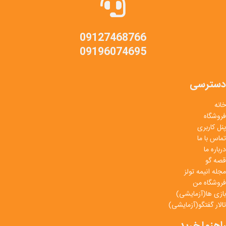
09127468766
09196074695
دسترسی
خانه
فروشگاه
پنل کاربری
تماس با ما
درباره ما
قصه گو
مجله انیمه تولز
فروشگاه من
بازی ها(آزمایشی)
تالار گفتگو(آزمایشی)
راهنما خرید