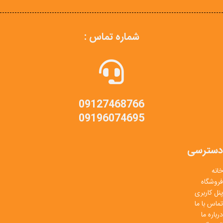
شماره تماس :
09127468766
09196074695
دسترسی
خانه
فروشگاه
پنل کاربری
تماس با ما
درباره ما