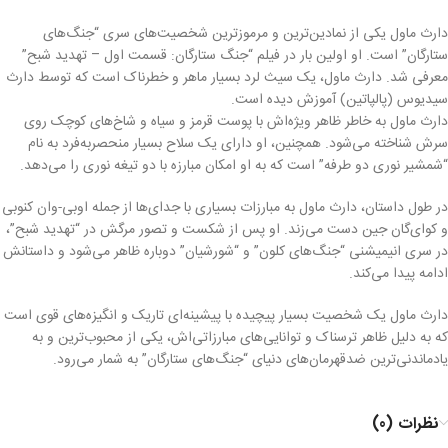
دارث ماول یکی از نمادین‌ترین و مرموزترین شخصیت‌های سری “جنگ‌های
ستارگان” است. او اولین بار در فیلم “جنگ ستارگان: قسمت اول – تهدید شبح”
معرفی شد. دارث ماول، یک سیث لرد بسیار ماهر و خطرناک است که توسط دارث
سیدیوس (پالپاتین) آموزش دیده است.
دارث ماول به خاطر ظاهر ویژه‌اش با پوست قرمز و سیاه و شاخ‌های کوچک روی
سرش شناخته می‌شود. همچنین، او دارای یک سلاح بسیار منحصربه‌فرد به نام
“شمشیر نوری دو طرفه” است که به او امکان مبارزه با دو تیغه نوری را می‌دهد.
در طول داستان، دارث ماول به مبارزات بسیاری با جدای‌ها از جمله اوبی-وان کنوبی
و کوای‌گان جین دست می‌زند. او پس از شکست و تصور مرگش در “تهدید شبح”،
در سری انیمیشنی “جنگ‌های کلون” و “شورشیان” دوباره ظاهر می‌شود و داستانش
ادامه پیدا می‌کند.
دارث ماول یک شخصیت بسیار پیچیده با پیشینه‌ای تاریک و انگیزه‌های قوی است
که به دلیل ظاهر ترسناک و توانایی‌های مبارزاتی‌اش، یکی از محبوب‌ترین و به
یادماندنی‌ترین ضدقهرمان‌های دنیای “جنگ‌های ستارگان” به شمار می‌رود.
نظرات (0)