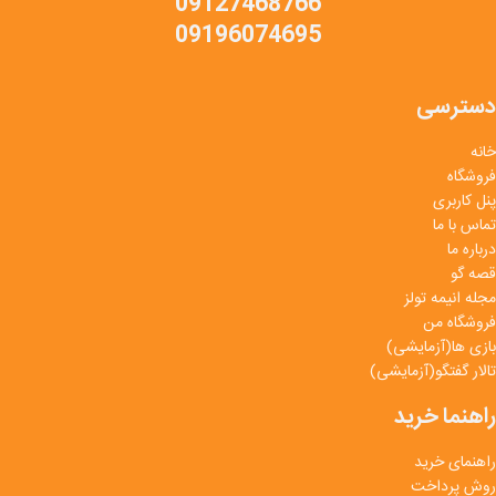
09127468766
09196074695
دسترسی
خانه
فروشگاه
پنل کاربری
تماس با ما
درباره ما
قصه گو
مجله انیمه تولز
فروشگاه من
بازی ها(آزمایشی)
تالار گفتگو(آزمایشی)
راهنما خرید
راهنمای خرید
روش پرداخت