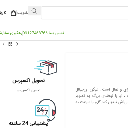
ورود / عضویت
0
ریا
تماس باما 09127468766
رهگیری سفار
تحویل اکسپرس
ی و فعال است . فیگور اورجینال
تحویل اکسپرس
، او با لبخندی بزرگ به تصویر
ی‌اش تبدیل کند.گای با سرعت به
پشتیبانی 24 ساعته