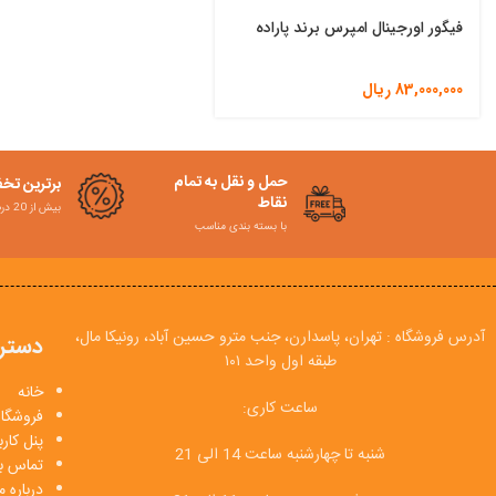
فیگور اورجینال امپرس برند پاراده
83,000,000
ریال
حمل و نقل به تمام
برترین تخ
نقاط
بیش از 20 درصد
با بسته بندی مناسب
آدرس فروشگاه : تهران، پاسدارن، جنب مترو حسین آباد، رونیکا مال،
دستر
طبقه اول واحد ۱۰۱
خانه
ساعت کاری:
فروشگاه
پنل کار
شنبه تا چهارشنبه ساعت 14 الی 21
تماس با
درباره م