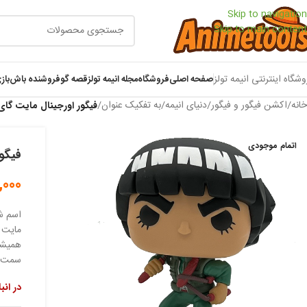
Skip to navigation
Skip to main content
وشگاه اینترنتی انیمه تولز
صفحه اصلی
فروشگاه
مجله انیمه تولز
قصه گو
فروشنده باش
باز
خانه
/
اکشن فیگور و فیگور
/
دنیای انیمه
/
به تفکیک عنوان
/
فیگور اورجینال مایت گای 
اتمام موجودی
فیگور
,000
اسم شخ
مایت 
همیشگی
سمت می
در انب