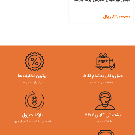
83,000,000
ریال
حمل و نقل به تمام نقاط
برترین تخفیف ها
با بسته بندی مناسب
بیش از 20 درصد
پشتیبانی آنلاین ۲۴/۷
بازگشت پول
با تیکت و چت
تضمین بازگشت به کمتر از ۷ روز