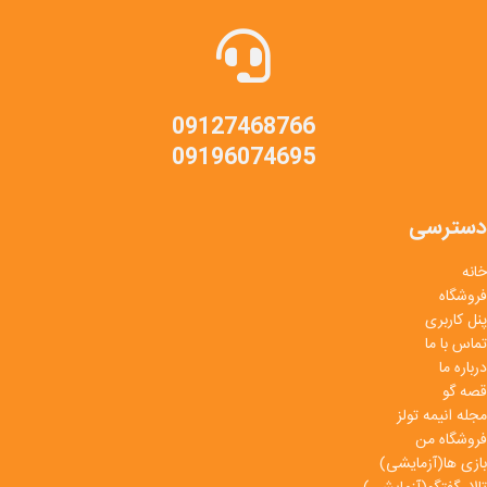
09127468766
09196074695
دسترسی
خانه
فروشگاه
پنل کاربری
تماس با ما
درباره ما
قصه گو
مجله انیمه تولز
فروشگاه من
بازی ها(آزمایشی)