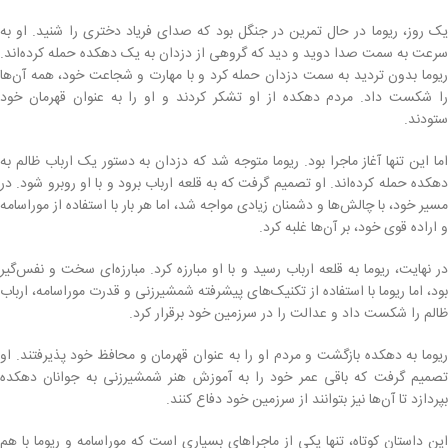
یک روز، ریوما در حال تمرین در جنگل بود که صدای فریاد دختری را شنید. او به
سرعت به سمت صدا دوید و دید که گروهی از دزدان به یک دهکده حمله کرده‌اند.
ریوما بدون تردید به سمت دزدان حمله کرد و با مهارت و شجاعت خود، همه آن‌ها
را شکست داد. مردم دهکده از او تشکر کردند و او را به عنوان قهرمان خود
ستودند.
اما این تنها آغاز ماجرا بود. ریوما متوجه شد که دزدان به دستور یک ارباب ظالم به
دهکده حمله کرده‌اند. او تصمیم گرفت که به قلعه ارباب برود و با او روبرو شود. در
مسیر خود، با چالش‌ها و دشمنان زیادی مواجه شد، اما هر بار با استفاده از موراسامه
و اراده قوی خود، بر آن‌ها غلبه کرد.
در نهایت، ریوما به قلعه ارباب رسید و با او مبارزه کرد. مبارزه‌ای سخت و نفس‌گیر
بود، اما ریوما با استفاده از تکنیک‌های پیشرفته شمشیرزنی و قدرت موراسامه، ارباب
ظالم را شکست داد و عدالت را در سرزمین خود برقرار کرد.
ریوما به دهکده بازگشت و مردم او را به عنوان قهرمان و محافظ خود پذیرفتند. او
تصمیم گرفت که باقی عمر خود را به آموزش هنر شمشیرزنی به جوانان دهکده
بپردازد تا آن‌ها نیز بتوانند از سرزمین خود دفاع کنند.
این داستان کوتاه، تنها یکی از ماجراهای بسیاری است که موراسامه و ریوما با هم