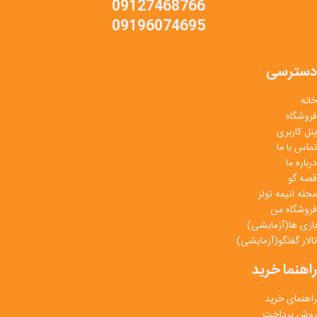
09127468766
09196074695
دسترسی
خانه
فروشگاه
پنل کاربری
تماس با ما
درباره ما
قصه گو
مجله انیمه تولز
فروشگاه من
بازی ها(آزمایشی)
تالار گفتگو(آزمایشی)
راهنما خرید
راهنمای خرید
روش پرداخت