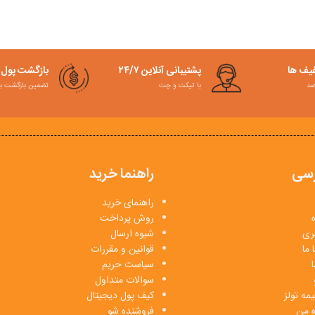
فیف ها
پشتیبانی آنلاین ۲۴/۷
بازگشت پول
با تیکت و چت
تضمین بازگشت به کمت
سی
راهنما خرید
راهنمای خرید
روش پرداخت
بری
شیوه ارسال
 ما
قوانین و مقررات
ا
سیاست حریم
سوالات متداول
مه تولز
کیف پول دیجیتال
ه من
فروشنده شو