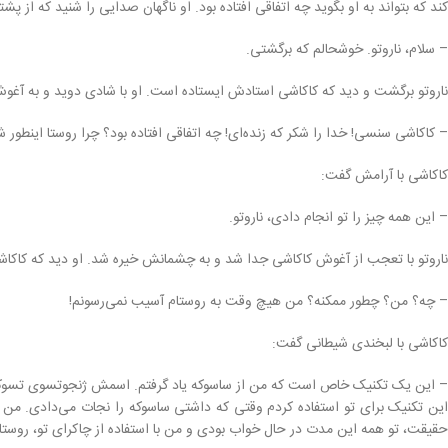
کند که بتواند به او بگوید چه اتفاقی افتاده بود. او ناگهان صدایی را شنید که از پ
– سلام، ناروتو. خوشحالم که برگشتی.
ناروتو برگشت و دید که کاکاشی استادش ایستاده است. او با شادی دوید و به آغوش
– کاکاشی سنسی! خدا را شکر که زنده‌ای! چه اتفاقی افتاده بود؟ چرا روستا اینطور
کاکاشی با آرامش گفت:
– این همه چیز را تو انجام دادی، ناروتو.
ناروتو با تعجب از آغوش کاکاشی جدا شد و به چشمانش خیره شد. او دید که کاکاشی 
– چه؟ من؟ چطور ممکنه؟ من هیچ وقت به روستام آسیب نمی‌رسونم!
کاکاشی با لبخندی شیطانی گفت:
– این یک تکنیک خاص است که من از ساسوکه یاد گرفتم. اسمش ژنجوتسوی تسوکویومی
این تکنیک برای تو استفاده کردم وقتی که داشتی ساسوکه را نجات می‌دادی. من سا
حقیقت، تو همه این مدت در حال خواب بودی و من با استفاده از چاکرای تو، روستای 