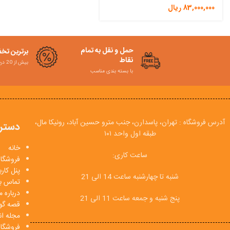
83,000,000
ریال
حمل و نقل به تمام
برترین تخ
نقاط
بیش از 20 درصد
با بسته بندی مناسب
آدرس فروشگاه : تهران، پاسدارن، جنب مترو حسین آباد، رونیکا مال،
دستر
طبقه اول واحد ۱۰۱
خانه
ساعت کاری:
فروشگاه
پنل کار
شنبه تا چهارشنبه ساعت 14 الی 21
تماس با
درباره م
پنج شنبه و جمعه ساعت 11 الی 21
قصه گو
مجله انی
فروشگا