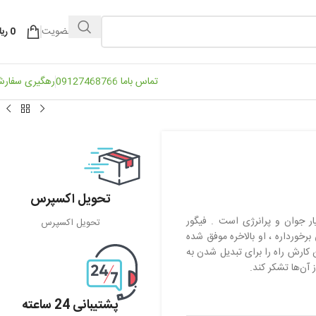
ورود / عضویت
0
ریا
تماس باما 09127468766
رهگیری سفار
تحویل اکسپرس
ر جوان و پرانرژی است . فیگور
تحویل اکسپرس
برخورداره ، او بالاخره موفق شده
 کارش راه را برای تبدیل شدن به
 آن‌ها تشکر کند.
پشتیبانی 24 ساعته