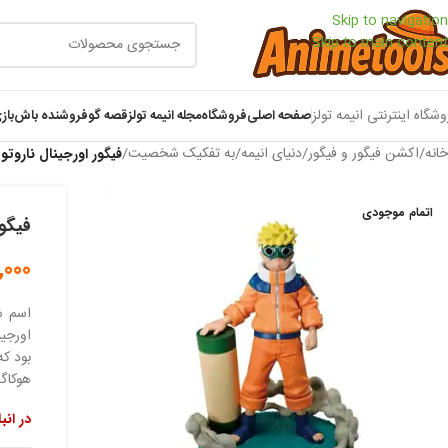
Skip to navigation
Skip to main content
وشگاه اینترنتی انیمه تولز
صفحه اصلی
فروشگاه
مجله انیمه تولز
قصه گو
فروشنده باش
باز
خانه
/
اکشن فیگور و فیگور
/
دنیای انیمه
/
به تفکیک شخصیت
/
فیگور اورجینال ناروتو 
اتمام موجودی
فیگور
,000
اسم ش
اورجین
بود که
هوکاگه
در انب