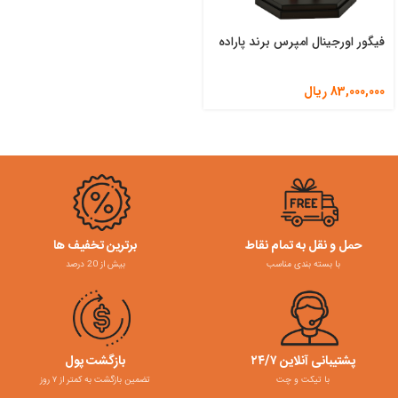
فیگور اورجینال امپرس برند پاراده
83,000,000
ریال
حمل و نقل به تمام نقاط
برترین تخفیف ها
با بسته بندی مناسب
بیش از 20 درصد
پشتیبانی آنلاین ۲۴/۷
بازگشت پول
با تیکت و چت
تضمین بازگشت به کمتر از ۷ روز