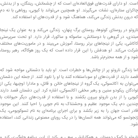
است. او دارای قدرت‌های فوق‌العاده‌ای است که از چشمانش، ریننگان، و از بدنش،
چاکرای ستاره‌ای، نشات می‌گیرند. او همچنین می‌تواند با کیوبی، روباهی با نه دم
که درون بدنش زندگی می‌کند، هماهنگ شود و از قدرت‌های او استفاده کند.
ناروتو در روستای کونوها، روستای برگ پنهان، زندگی می‌کند و به عنوان یک نینجا
مبتدی، در گروهی با دوستانش، ساسوکه و ساکورا، قرار دارد. او تحت سرپرستی
کاکاشی، یکی از نینجاهای برتر روستا، آموزش می‌بیند و در ماموریت‌های مختلف
شرکت می‌کند. او هدفش را این قرار داده است که یک روز هوکاگه، رهبر روستا،
شود و از همه محترم‌تر باشد.
اما زندگی ناروتو پر از چالش‌ها و خطرات است. او باید با دشمنانی مواجه شود که
قصد دارند از قدرت‌های او سوءاستفاده کنند یا او را نابود کنند. از جمله این دشمنان
می‌توان به اکاتسوکی، یک گروه از نینجاهای خائن و قاتل، و مادارا اوچیها، یکی از
نوادگان ریکودو سنین و رهبر مخفی اکاتسوکی، اشاره کرد. این دشمنان قصد دارند
کیوبی را از بدن ناروتو بیرون بکشند و با استفاده از قدرت‌های دیگر حیوانات با
چندین دم، یک موجود عظیم و وحشتناک به نام جوبی را احیا کنند. این موجود
قادر است جهان را به زیر بکشد و برای اجرای برنامه‌ای به نام تسوکویومی، یک
ژنجوتسو که می‌تواند همه انسان‌ها را در یک رویای مصنوعی زندانی کند، استفاده
شود.
ناروتو با کمک دوستان و همکارانش، سعی می‌کند از این برنامه جلوگیری کند و