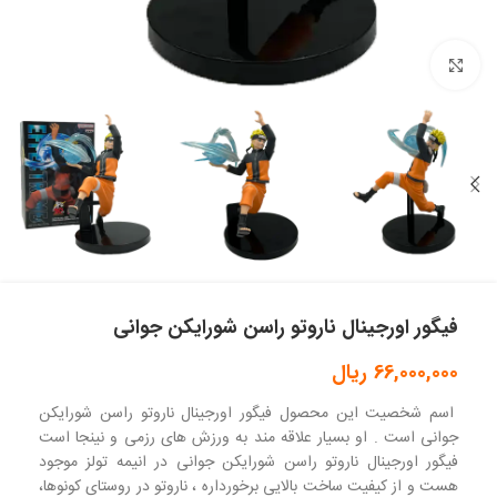
بزرگنمایی تصویر
فیگور اورجینال ناروتو راسن شورایکن جوانی
66,000,000
ریال
اسم شخصیت این محصول فیگور اورجینال ناروتو راسن شورایکن
جوانی است . او بسیار علاقه مند به ورزش های رزمی و نینجا است
فیگور اورجینال ناروتو راسن شورایکن جوانی در انیمه تولز موجود
هست و از کیفیت ساخت بالایی برخورداره ، ناروتو در روستای کونوها،