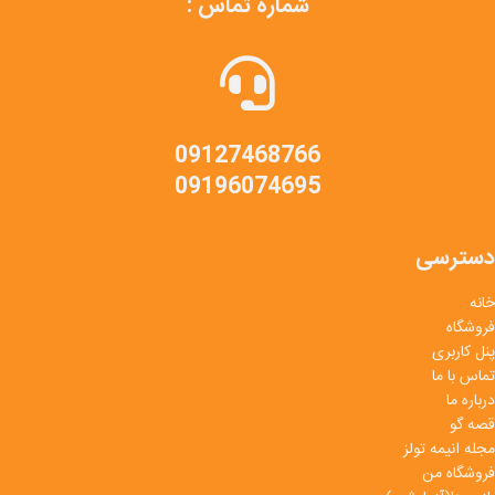
شماره تماس :
09127468766
09196074695
دسترسی
خانه
فروشگاه
پنل کاربری
تماس با ما
درباره ما
قصه گو
مجله انیمه تولز
فروشگاه من