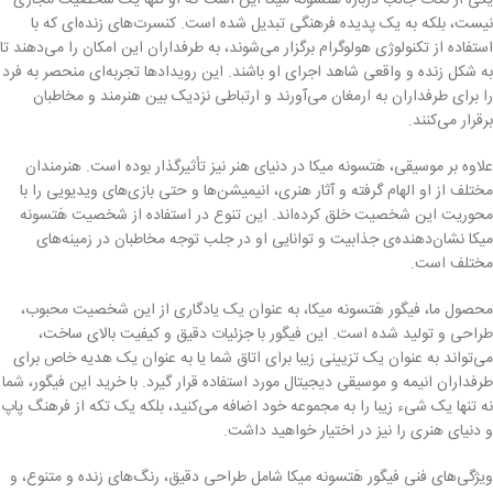
یکی از نکات جالب درباره هَتسونه میکا این است که او تنها یک شخصیت مجازی
نیست، بلکه به یک پدیده فرهنگی تبدیل شده است. کنسرت‌های زنده‌ای که با
استفاده از تکنولوژی هولوگرام برگزار می‌شوند، به طرفداران این امکان را می‌دهند تا
به شکل زنده و واقعی شاهد اجرای او باشند. این رویدادها تجربه‌ای منحصر به فرد
را برای طرفداران به ارمغان می‌آورند و ارتباطی نزدیک بین هنرمند و مخاطبان
برقرار می‌کنند.
علاوه بر موسیقی، هَتسونه میکا در دنیای هنر نیز تأثیرگذار بوده است. هنرمندان
مختلف از او الهام گرفته و آثار هنری، انیمیشن‌ها و حتی بازی‌های ویدیویی را با
محوریت این شخصیت خلق کرده‌اند. این تنوع در استفاده از شخصیت هَتسونه
میکا نشان‌دهنده‌ی جذابیت و توانایی او در جلب توجه مخاطبان در زمینه‌های
مختلف است.
محصول ما، فیگور هَتسونه میکا، به عنوان یک یادگاری از این شخصیت محبوب،
طراحی و تولید شده است. این فیگور با جزئیات دقیق و کیفیت بالای ساخت،
می‌تواند به عنوان یک تزیینی زیبا برای اتاق شما یا به عنوان یک هدیه خاص برای
طرفداران انیمه و موسیقی دیجیتال مورد استفاده قرار گیرد. با خرید این فیگور، شما
نه تنها یک شیء زیبا را به مجموعه خود اضافه می‌کنید، بلکه یک تکه از فرهنگ پاپ
و دنیای هنری را نیز در اختیار خواهید داشت.
ویژگی‌های فنی فیگور هَتسونه میکا شامل طراحی دقیق، رنگ‌های زنده و متنوع، و