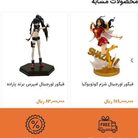
محصولات مشابه
فیگور اورجینال شزم کوتوبوکیا
فیگور اورجینال امپرس برند پاراده
178,000,000
ریال
83,000,000
ریال