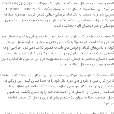
انیمه و موسیقی دیجیتال است که به عنوان یک «ووکالویید» (Vocaloid) شناخته
می‌شود. این شخصیت در سال 2007 توسط شرکت Crypton Future Media
معرفی شد و به سرعت به یک نماد فرهنگی جهانی تبدیل گردید. هَتسونه میکا نه
تنها یک نرم‌افزار صداسازی است، بلکه به عنوان یک شخصیت مجازی، به دنیای
موسیقی و هنر دیجیتال الهام بخشیده است.
شخصیت هَتسونه میکا به عنوان یک دختر جوان با موهای آبی رنگ و چشمان سبز
طراحی شده است. او معمولاً با یک لباس خاص و منحصر به فرد، شامل تاپ‌های
کوتاه و دامن‌های کوتاه، و پوتین‌های بلند به تصویر کشیده می‌شود. طراحی او به
گونه‌ای است که جذابیت و انرژی جوانی را به نمایش می‌گذارد. این طراحی به
همراه صدای منحصر به فردش، او را به محبوبیت فراوانی در میان طرفداران دنیای
انیمه و موسیقی دیجیتال رسانده است.
هَتسونه میکا به عنوان یک ووکالویید، به کاربران این امکان را می‌دهد که با استفاده
از نرم‌افزار، متن و ملودی‌های مورد نظر خود را به صدا تبدیل کنند. این ویژگی به
هنرمندان و تولیدکنندگان موسیقی اجازه می‌دهد تا آثار خلاقانه‌ای بسازند و با
استفاده از صدای او، داستان‌ها و احساسات خود را به تصویر بکشند. به همین
دلیل، هَتسونه میکا به عنوان یک پلتفرم برای نوآوری و خلق آثار جدید شناخته
می‌شود.