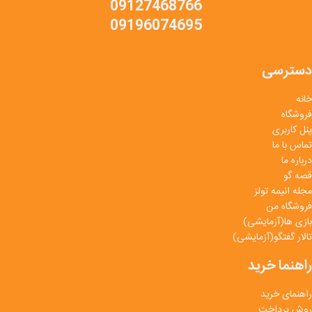
09127468766
09196074695
دسترسی
خانه
فروشگاه
پنل کاربری
تماس با ما
درباره ما
قصه گو
مجله انیمه تولز
فروشگاه من
بازی ها(آزمایشی)
تالار گفتگو(آزمایشی)
راهنما خرید
راهنمای خرید
روش پرداخت