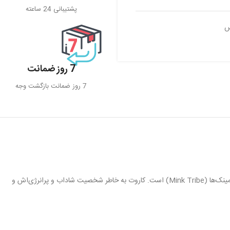
پشتیبانی 24 ساعته
س
7 روز ضمانت
7 روز ضمانت بازگشت وجه
است. او یک مینک خرگوشی از جزیره زو (Zou) و یکی از اعضای قبیله مینک‌ها (Mink Tribe) است. کاروت به خاطر شخصیت شاداب و پرانرژی‌اش و