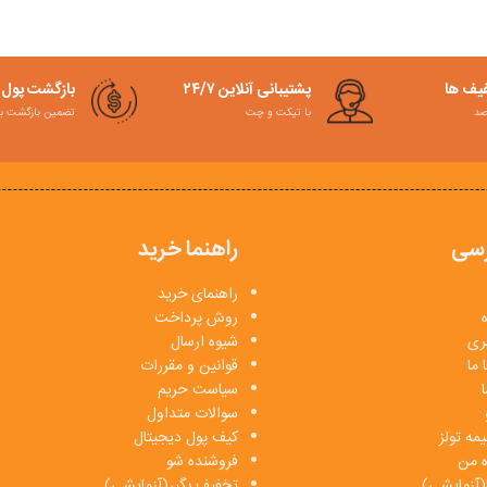
فیف ها
پشتیبانی آنلاین ۲۴/۷
بازگشت پول
با تیکت و چت
تضمین بازگشت به کمت
سی
راهنما خرید
راهنمای خرید
روش پرداخت
بری
شیوه ارسال
 ما
قوانین و مقررات
ا
سیاست حریم
سوالات متداول
مه تولز
کیف پول دیجیتال
ه من
فروشنده شو
(آزمایشی)
تخفیف بگیر(آزمایشی)