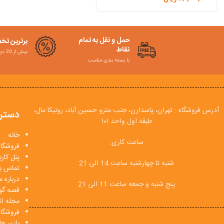
حمل و نقل به تمام
برترین تخ
نقاط
بیش از 20 درصد
با بسته بندی مناسب
آدرس فروشگاه : تهران، پاسدارن، جنب مترو حسین آباد، رونیکا مال،
دستر
طبقه اول واحد ۱۰۱
خانه
ساعت کاری:
فروشگاه
پنل کار
شنبه تا چهارشنبه ساعت 14 الی 21
تماس با
درباره م
پنج شنبه و جمعه ساعت 11 الی 21
قصه گو
مجله انی
فروشگا
بازی ها