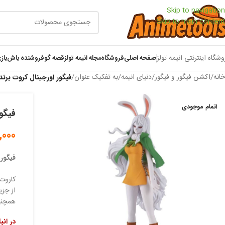
Skip to navigation
Skip to main content
وشگاه اینترنتی انیمه تولز
صفحه اصلی
فروشگاه
مجله انیمه تولز
قصه گو
فروشنده باش
باز
خانه
/
اکشن فیگور و فیگور
/
دنیای انیمه
/
به تفکیک عنوان
/
فیگور اورجینال کروت برند
اتمام موجودی
فیگور
,000
فیگور 
کاروت (Carrot) یکی از شخصیت‌های جانبی جذاب و پرانرژی
همچنین
در انب