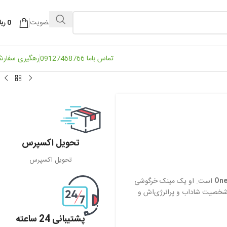
ورود / عضویت
0
ریا
تماس باما 09127468766
رهگیری سفار
تحویل اکسپرس
تحویل اکسپرس
One
است. او یک مینک خرگوشی
ا (Mink Tribe) است. کاروت به خاطر شخصیت شاداب و پرانرژی‌اش و
پشتیبانی 24 ساعته