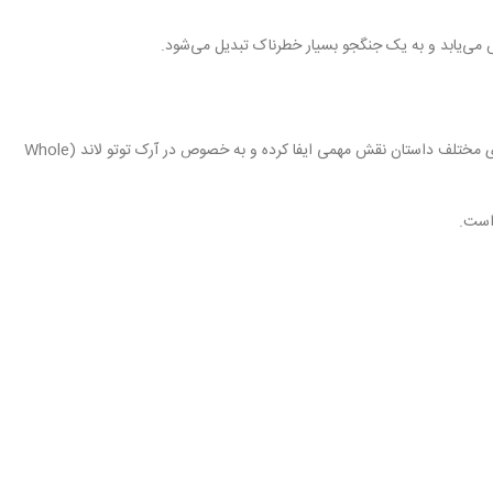
 می‌یابد و به یک جنگجو بسیار خطرناک تبدیل می‌شود.
کاروت برای اولین بار در آرک جزیره زو معرفی شد و پس از آن به همراه گروه دزدان دریایی کلاه حصیری (Straw Hat Pirates) به سفرهایشان پیوست. او در آرک‌های مختلف داستان نقش مهمی ایفا کرده و به خصوص در آرک توتو لاند (Whole
ست.