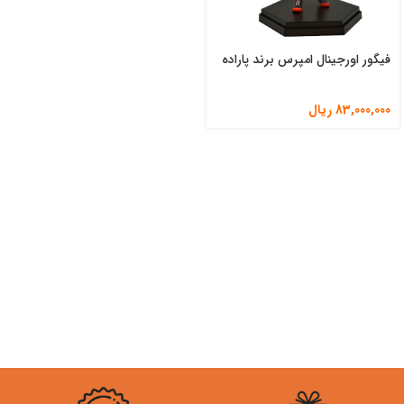
فیگور اورجینال امپرس برند پاراده
83,000,000
ریال