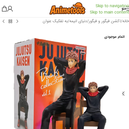
Skip to navigation
منو
Skip to main content
خانه
/
اکشن فیگور و فیگور
/
دنیای انیمه
/
به تفکیک عنوان
اتمام موجودی