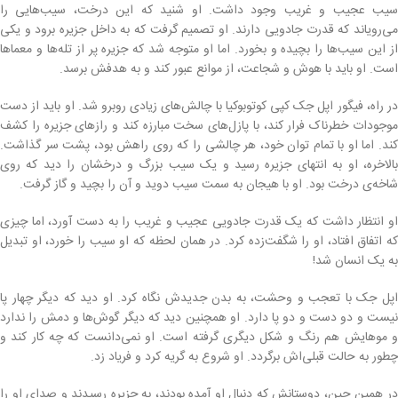
سیب عجیب و غریب وجود داشت. او شنید که این درخت، سیب‌هایی را
می‌رویاند که قدرت جادویی دارند. او تصمیم گرفت که به داخل جزیره برود و یکی
از این سیب‌ها را بچیده و بخورد. اما او متوجه شد که جزیره پر از تله‌ها و معماها
است. او باید با هوش و شجاعت، از موانع عبور کند و به هدفش برسد.
در راه، فیگور اپل جک کپی کوتوبوکیا با چالش‌های زیادی روبرو شد. او باید از دست
موجودات خطرناک فرار کند، با پازل‌های سخت مبارزه کند و رازهای جزیره را کشف
کند. اما او با تمام توان خود، هر چالشی را که روی راهش بود، پشت سر گذاشت.
بالاخره، او به انتهای جزیره رسید و یک سیب بزرگ و درخشان را دید که روی
شاخه‌ی درخت بود. او با هیجان به سمت سیب دوید و آن را بچید و گاز گرفت.
او انتظار داشت که یک قدرت جادویی عجیب و غریب را به دست آورد، اما چیزی
که اتفاق افتاد، او را شگفت‌زده کرد. در همان لحظه که او سیب را خورد، او تبدیل
به یک انسان شد!
اپل جک با تعجب و وحشت، به بدن جدیدش نگاه کرد. او دید که دیگر چهار پا
نیست و دو دست و دو پا دارد. او همچنین دید که دیگر گوش‌ها و دمش را ندارد
و موهایش هم رنگ و شکل دیگری گرفته است. او نمی‌دانست که چه کار کند و
چطور به حالت قبلی‌اش برگردد. او شروع به گریه کرد و فریاد زد.
در همین حین، دوستانش که دنبال او آمده بودند، به جزیره رسیدند و صدای او را