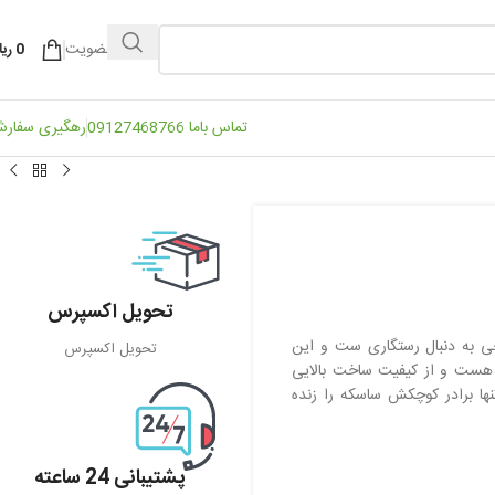
ورود / عضویت
0
ریا
تماس باما 09127468766
رهگیری سفار
تحویل اکسپرس
 به دنبال رستگاری ست و این
تحویل اکسپرس
د هست و از کیفیت ساخت بالایی
نها برادر کوچکش ساسکه را زنده
پشتیبانی 24 ساعته