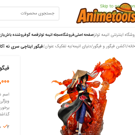
Skip to navigation
Skip to main content
وشگاه اینترنتی انیمه تولز
صفحه اصلی
فروشگاه
مجله انیمه تولز
قصه گو
فروشنده باش
باز
خانه
/
اکشن فیگور و فیگور
/
دنیای انیمه
/
به تفکیک عنوان
/
فیگور ایتاچی سری نه آک
فیگو
,000
اسم ش
ویژگی
برخورد
گذاشته
2 در انبار