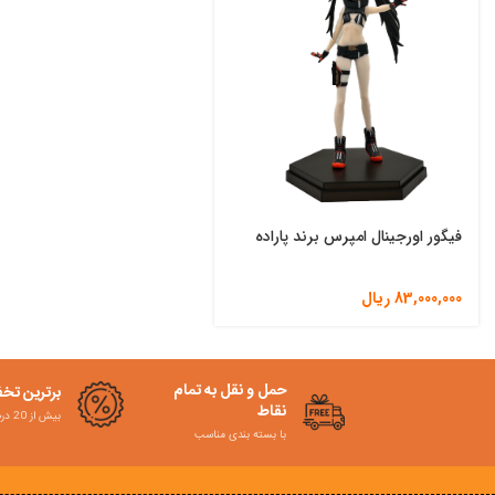
فیگور اورجینال امپرس برند پاراده
83,000,000
ریال
حمل و نقل به تمام
برترین تخ
نقاط
بیش از 20 درصد
با بسته بندی مناسب