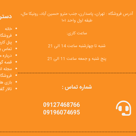
آدرس فروشگاه : تهران، پاسدارن، جنب مترو حسین آباد، رونیکا مال،
دستر
طبقه اول واحد ۱۰۱
خانه
ساعت کاری:
فروشگاه
پنل کار
شنبه تا چهارشنبه ساعت 14 الی 21
تماس با
درباره م
پنج شنبه و جمعه ساعت 11 الی 21
قصه گو
مجله انی
فروشگا
بازی ها
شماره تماس :
تالار گ
09127468766
09196074695