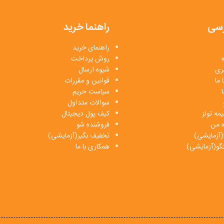
سی
راهنما خرید
راهنمای خرید
روش پرداخت
بری
شیوه ارسال
 ما
قوانین و مقررات
ا
سیاست حریم
سوالات متداول
مه تولز
کیف پول دیجیتال
ه من
فروشنده شو
(آزمایشی)
تخفیف بگیر(آزمایشی)
فتگو(آزمایشی)
همکاری با ما