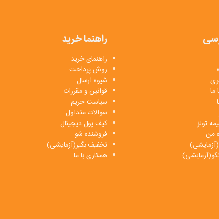
سی
راهنما خرید
راهنمای خرید
روش پرداخت
بری
شیوه ارسال
 ما
قوانین و مقررات
ا
سیاست حریم
سوالات متداول
مه تولز
کیف پول دیجیتال
ه من
فروشنده شو
(آزمایشی)
تخفیف بگیر(آزمایشی)
فتگو(آزمایشی)
همکاری با ما