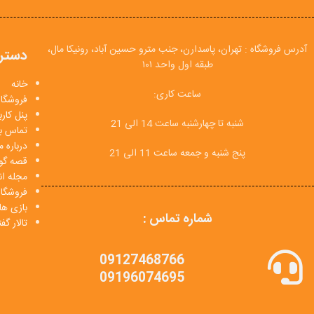
آدرس فروشگاه : تهران، پاسدارن، جنب مترو حسین آباد، رونیکا مال،
دستر
طبقه اول واحد ۱۰۱
خانه
ساعت کاری:
فروشگاه
پنل کار
شنبه تا چهارشنبه ساعت 14 الی 21
تماس با
درباره م
پنج شنبه و جمعه ساعت 11 الی 21
قصه گو
مجله انی
فروشگا
بازی ها
شماره تماس :
تالار گ
09127468766
09196074695