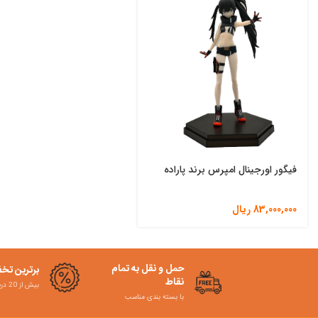
فیگور اورجینال امپرس برند پاراده
83,000,000
ریال
حمل و نقل به تمام
برترین تخ
نقاط
بیش از 20 درصد
با بسته بندی مناسب