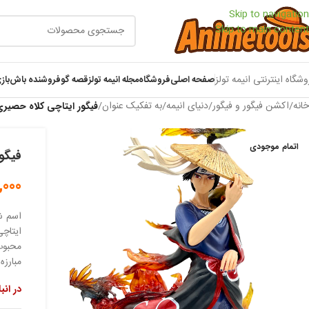
Skip to navigation
Skip to main content
وشگاه اینترنتی انیمه تولز
صفحه اصلی
فروشگاه
مجله انیمه تولز
قصه گو
فروشنده باش
باز
خانه
/
اکشن فیگور و فیگور
/
دنیای انیمه
/
به تفکیک عنوان
/
فیگور ایتاچی کلاه حصیر
اتمام موجودی
فیگو
,000
اسم ش
ایتاچ
محبوب 
مبارزه
در انب