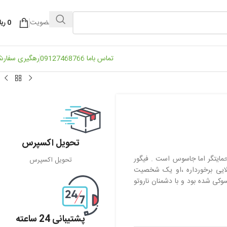
ورود / عضویت
0
ریا
تماس باما 09127468766
رهگیری سفار
تحویل اکسپرس
ایتگر اما جاسوس است . فیگور
تحویل اکسپرس
لایی برخورداره ،او یک شخصیت
سوکی شده بود و با دشمنان ناروتو
پشتیبانی 24 ساعته