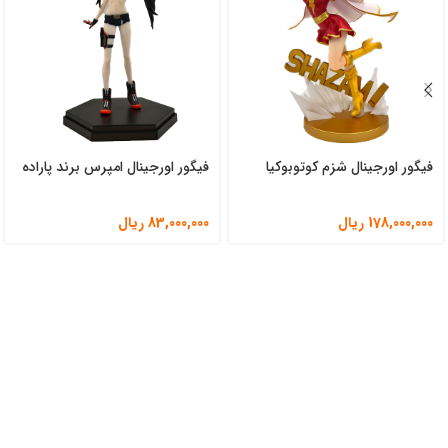
فیگور اورجینال شزم کوتوبوکیا
فیگور اورجینال امپرس برند پاراده
178,000,000
ریال
83,000,000
ریال