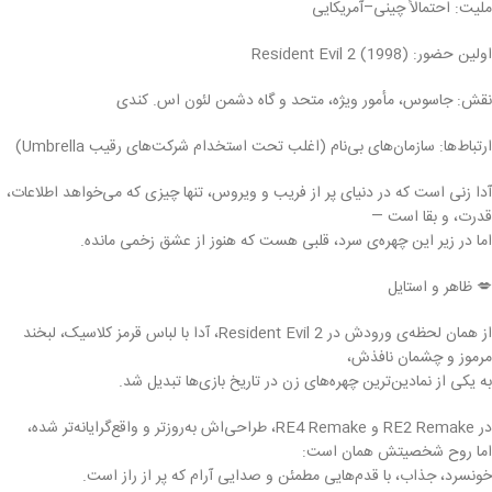
ملیت: احتمالاً چینی–آمریکایی
اولین حضور: Resident Evil 2 (1998)
نقش: جاسوس، مأمور ویژه، متحد و گاه دشمن لئون اس. کندی
ارتباط‌ها: سازمان‌های بی‌نام (اغلب تحت استخدام شرکت‌های رقیب Umbrella)
آدا زنی است که در دنیای پر از فریب و ویروس، تنها چیزی که می‌خواهد اطلاعات،
قدرت، و بقا است —
اما در زیر این چهره‌ی سرد، قلبی هست که هنوز از عشق زخمی مانده.
💋 ظاهر و استایل
از همان لحظه‌ی ورودش در Resident Evil 2، آدا با لباس قرمز کلاسیک، لبخند
مرموز و چشمان نافذش،
به یکی از نمادین‌ترین چهره‌های زن در تاریخ بازی‌ها تبدیل شد.
در RE2 Remake و RE4 Remake، طراحی‌اش به‌روزتر و واقع‌گرایانه‌تر شده،
اما روح شخصیتش همان است:
خونسرد، جذاب، با قدم‌هایی مطمئن و صدایی آرام که پر از راز است.