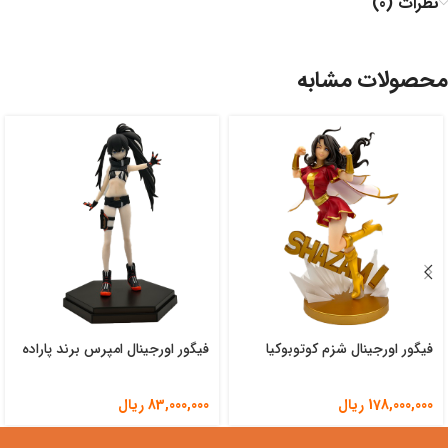
نظرات (0)
محصولات مشابه
فیگور اورجینال شزم کوتوبوکیا
فیگور اورجینال امپرس برند پاراده
178,000,000
ریال
83,000,000
ریال