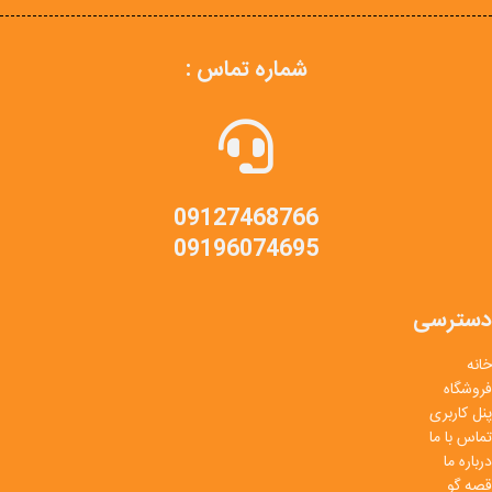
شماره تماس :
09127468766
09196074695
دسترسی
خانه
فروشگاه
پنل کاربری
تماس با ما
درباره ما
قصه گو