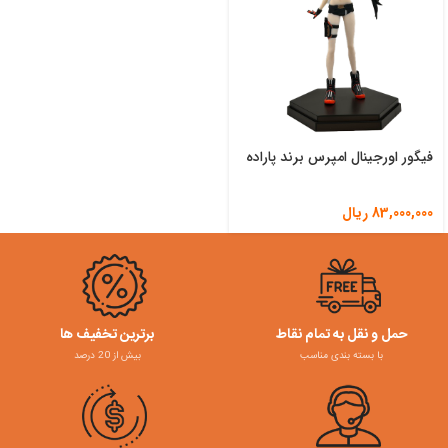
فیگور اورجینال امپرس برند پاراده
83,000,000
ریال
حمل و نقل به تمام نقاط
برترین تخفیف ها
با بسته بندی مناسب
بیش از 20 درصد