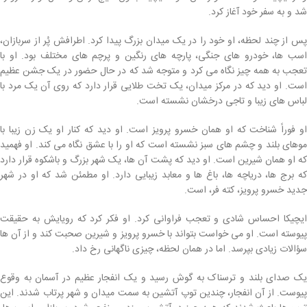
شد و به سفر خود آغاز کرد.
پس از چند لحظه، او خود را در یک میدان بزرگ پیدا کرد. اطرافش پُر از سربازان،
اسب ها، خودرو های جنگی، پارچه های رنگین و پرچم های مختلف بود. او با
تعجب به همه چیز نگاه می کرد و متوجه شد که در حال حضور در یک جشن عظیم
است. او دید که در مرکز میدان، یک تخت طلایی قرار دارد که روی آن یک مرد با
لباس های زیبا و تاجی درخشان نشسته است.
او فوراً شناخت که او همان خسرو پرویز است. او دید که کنار او یک زن زیبا با
موهای بلند و چشم های سبز نشسته است که او را با عشق نگاه می کند. او فهمید
که او همان شیرین است. او دید که پشت آن ها، یک شهر بزرگ و باشکوه قرار دارد
که برج ها، دریاچه ها، باغ ها و معابد زیبایی دارد. او مطمئن شد که او در شهر
جدید خسرو پرویز، کته فر، است.
ایچیکا احساس شادی و تعجب فراوانی کرد. او فکر کرد که رویایش به حقیقت
پیوسته است. او می خواست بتواند با خسرو پرویز و شیرین صحبت کند و از آن ها
سؤالات زیادی بپرسد. اما در همان لحظه، چیزی ناگهانی رخ داد.
یک صدای بلند و ترسناک به گوش رسید و یک انفجار عظیم در آسمان به وقوع
پیوست. از آن انفجار، چندین توپ آتشین به سمت میدان و شهر پرتاب شدند. این