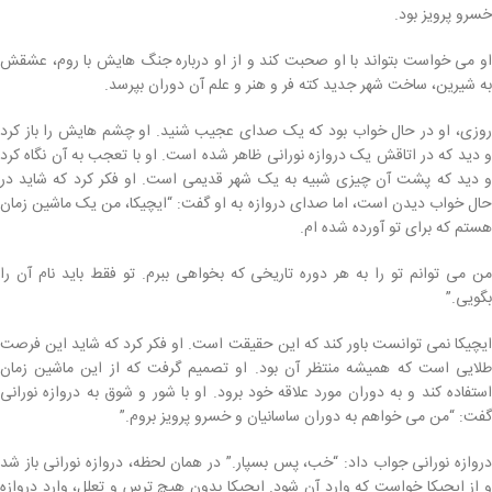
خسرو پرویز بود.
او می خواست بتواند با او صحبت کند و از او درباره جنگ هایش با روم، عشقش
به شیرین، ساخت شهر جدید کته فر و هنر و علم آن دوران بپرسد.
روزی، او در حال خواب بود که یک صدای عجیب شنید. او چشم هایش را باز کرد
و دید که در اتاقش یک دروازه نورانی ظاهر شده است. او با تعجب به آن نگاه کرد
و دید که پشت آن چیزی شبیه به یک شهر قدیمی است. او فکر کرد که شاید در
حال خواب دیدن است، اما صدای دروازه به او گفت: “ایچیکا، من یک ماشین زمان
هستم که برای تو آورده شده ام.
من می توانم تو را به هر دوره تاریخی که بخواهی ببرم. تو فقط باید نام آن را
بگویی.”
ایچیکا نمی توانست باور کند که این حقیقت است. او فکر کرد که شاید این فرصت
طلایی است که همیشه منتظر آن بود. او تصمیم گرفت که از این ماشین زمان
استفاده کند و به دوران مورد علاقه خود برود. او با شور و شوق به دروازه نورانی
گفت: “من می خواهم به دوران ساسانیان و خسرو پرویز بروم.”
دروازه نورانی جواب داد: “خب، پس بسپار.” در همان لحظه، دروازه نورانی باز شد
و از ایچیکا خواست که وارد آن شود. ایچیکا بدون هیچ ترس و تعلل، وارد دروازه