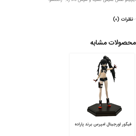
ایچیگو نفس عمیقی کشید و سپس داد زد: “زانگتسو!”
نظرات (0)
محصولات مشابه
فیگور اورجینال امپرس برند پاراده