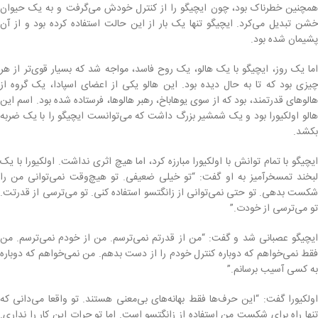
همچنین خطرناک بود، چون ایچیگو را از کنترل خودش می‌گرفت و به یک حیوان
خشن تبدیل می‌کرد. ایچیگو تنها یک بار از این حالت استفاده کرده بود و از آن
پشیمان شده بود.
اما یک روز، ایچیگو با یک هالو، یک روح فاسد، مواجه شد که بسیار قوی‌تر از هر
چیزی بود که تا به حال دیده بود. این هالو یکی از اعضای اسپادا، یک گروه از
هالوهای قدرتمند، بود که از سوی یوهاباخ، رهبر هالوها، فرستاده شده بود. اسم این
هالو اولکیورا بود و یک شمشیر بزرگ داشت که می‌توانست ایچیگو را با یک ضربه
بکشد.
ایچیگو با تمام توانش با اولکیورا مبارزه کرد، اما هیچ اثری نداشت. اولکیورا با یک
لبخند تمسخرآمیز به او گفت: “تو خیلی ضعیفی. تو هیچ‌وقت نمی‌توانی من را
شکست بدهی. تو حتی نمی‌توانی از زانگتسو استفاده کنی. تو می‌ترسی از قدرتت.
تو می‌ترسی از خودت.”
ایچیگو عصبانی شد و گفت: “من از قدرتم نمی‌ترسم. من از خودم نمی‌ترسم. من
فقط نمی‌خواهم که دوباره کنترل خودم را از دست بدهم. من نمی‌خواهم که دوباره
به کسی آسیب برسانم.”
اولکیورا گفت: “این حرف‌ها فقط بهانه‌های بی‌معنی هستند. تو واقعا می‌دانی که
تنها راه برای شکست من استفاده از زانگتسو است. اما تو جرات این کار را نداری.