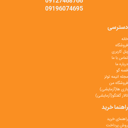
09127468766
09196074695
دسترسی
خانه
فروشگاه
پنل کاربری
تماس با ما
درباره ما
قصه گو
مجله انیمه تولز
فروشگاه من
بازی ها(آزمایشی)
تالار گفتگو(آزمایشی)
راهنما خرید
راهنمای خرید
روش پرداخت