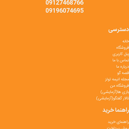
09127468766
09196074695
دسترسی
خانه
فروشگاه
پنل کاربری
تماس با ما
درباره ما
قصه گو
مجله انیمه تولز
فروشگاه من
بازی ها(آزمایشی)
تالار گفتگو(آزمایشی)
راهنما خرید
راهنمای خرید
روش پرداخت