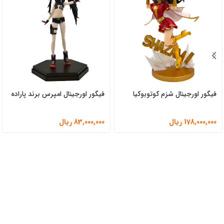
فیگور اورجینال شزم کوتوبوکیا
فیگور اورجینال امپرس برند پاراده
178,000,000
ریال
83,000,000
ریال