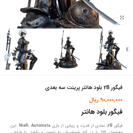
بزرگنمایی تصویر
فیگور 2B بلود هانتر پرینت سه بعدی
90,000,000
ریال
فیگور بلود هانتر
فیگور
2B
، نمادی از قدرت و زیبایی از بازی
NieR: Automata
. این
محصول، 2B را در کنار شمشیرش به تصویر می‌کشد. با طراحی