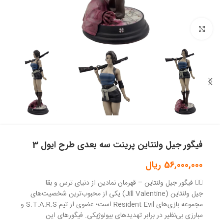
بزرگنمایی تصویر
فیگور جیل ولنتاین پرینت سه بعدی طرح ایول 3
56,000,000
ریال
🧟‍♀️ فیگور جیل ولنتاین – قهرمان نمادین از دنیای ترس و بقا
جیل ولنتاین (Jill Valentine) یکی از محبوب‌ترین شخصیت‌های
مجموعه بازی‌های Resident Evil است؛ عضوی از تیم S.T.A.R.S و
مبارزی بی‌نظیر در برابر تهدیدهای بیولوژیکی. فیگورهای این