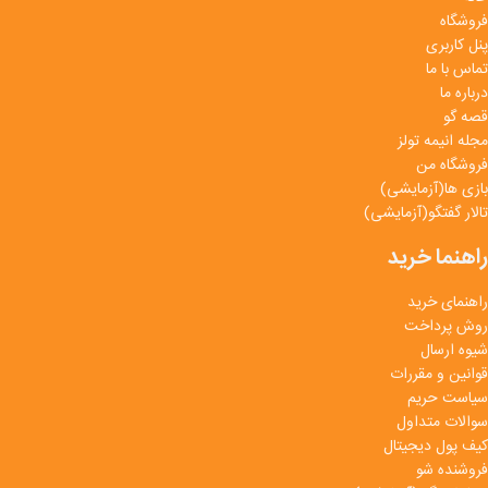
فروشگاه
پنل کاربری
تماس با ما
درباره ما
قصه گو
مجله انیمه تولز
فروشگاه من
بازی ها(آزمایشی)
تالار گفتگو(آزمایشی)
راهنما خرید
راهنمای خرید
روش پرداخت
شیوه ارسال
قوانین و مقررات
سیاست حریم
سوالات متداول
کیف پول دیجیتال
فروشنده شو