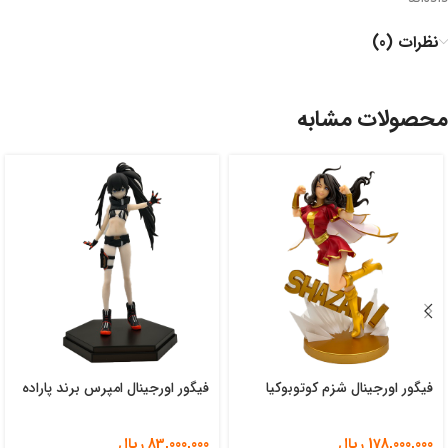
نظرات (0)
محصولات مشابه
فیگور اورجینال شزم کوتوبوکیا
فیگور اورجینال امپرس برند پاراده
178,000,000
ریال
83,000,000
ریال