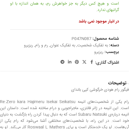
است و هیچ کس دیگر به جز خواهرش رم، به همان اندازه با او
گرانبهای ندارد
.
در انبار موجود نمی باشد
شناسه محصول:
P047N087
دسته:
به تفکیک شخصیت
,
به تفکیک عنوان
,
رم و رام
,
ریزیرو
برچسب:
ریزیرو
اشتراک گذاری:
توضیحات
فیگور رام هودی خرگوشی کپی باندای
رام یکی از شخصیت‌های انیمه Re:Zero kara Hajimeru Isekai Seikatsu
است. این انیمه در ژانر فانتزی، ماجراجویی و درام ساخته شده است. داستان این
انیمه درباره‌ی Subaru Natsuki است که به دنبال پیدا کردن راه بازگشت به دنیای
خود است. در این راه، با شخصیت‌های مختلفی آشنا می‌شود که رام یکی از
آن‌هاست. او یک خدمتکار است و برای Roswaal L Mathers کار می‌کند. او به