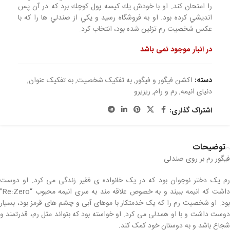
را امتحان كند. او با خودش يك كيسه پول كوچك برد كه در آن پس
انديشي كرده بود. او به فروشگاه رسيد و يكي از صندلي ها را كه با
عكس شخصيت رم تزئين شده بود، انتخاب كرد.
در انبار موجود نمی باشد
دسته:
اکشن فیگور و فیگور
,
به تفکیک شخصیت
,
به تفکیک عنوان
,
دنیای انیمه
,
رم و رام
,
ریزیرو
اشتراک گذاری:
توضیحات
فیگور رم بر روی صندلی
رم یک دختر نوجوان بود که در یک خانواده ی فقیر زندگی می کرد. او دوست
داشت که انیمه ببیند و به خصوص علاقه مند به سری انیمه محبوب “Re:Zero”
بود. او شخصیت رم را که یک خدمتکار با موهای آبی و چشم های قرمز بود، بسیار
دوست داشت و با او همدلی می کرد. او خواسته بود که بتواند مثل رم، قدرتمند و
شجاع باشد و به دوستان خود کمک کند.