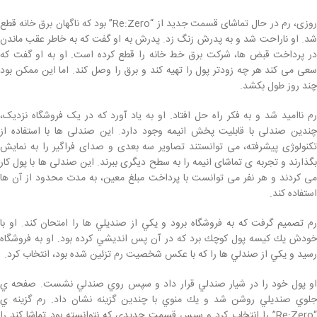
روزی، رم در حال تماشای قسمت جدید از “Re:Zero” بود که ناگهان برق خانه قطع
شد. او ناراحت شد و به پدرش زنگ زد. پدرش به او گفت که به خاطر عقب ماندن
در پرداخت قبض ها، شرکت برق خط خانه را قطع کرده است. او به او گفت که
سعی می کند هر چه زودتر پول را تهیه کند و برق را وصل کند. اما این ممکن بود
چند روز طول بکشد.
رم ناامید شد و به فکر راه حل افتاد. او به یاد آورد که در یک فروشگاه نزدیک،
چندین صندلی با قابلیت پخش انیمه وجود دارد. این صندلی ها با استفاده از
تکنولوژی پیشرفته، می توانستند تصاویر سه بعدی و صدای فراگیر را به نمایش
بگذارند و تجربه ی تماشای انیمه را به سطح دیگری ببرند. این صندلی ها با پول کار
می کردند و هر نفر می توانست با پرداخت مبلغ معین، به مدت محدود از آن ها
استفاده کند.
رم تصميم گرفت كه به فروشگاه برود و يكي از صنديلي ها را امتحان كند. او با
خودش يك كيسه پول كوچك برد كه در آن پس انديشي كرده بود. او به فروشگاه
رسيد و يكي از صندلي ها را كه با عكس شخصيت رم تزئين شده بود، انتخاب كرد.
او پول خود را در شيار صندلي قرار داد و سپس روي صندلي نشست. صفحه ي
جلوي صنديلي روشن شد و يك منوي با چندين گزينه نشان داد. رم گزينه ي
“Re:Zero” را انتخاب كرد و سپس قسمت جديدي كه نتوانسته بود تماشا كند را