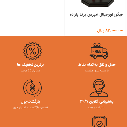
فیگور اورجینال امپرس برند پاراده
83,000,000
ریال
حمل و نقل به تمام نقاط
برترین تخفیف ها
با بسته بندی مناسب
بیش از 20 درصد
پشتیبانی آنلاین ۲۴/۷
بازگشت پول
با تیکت و چت
تضمین بازگشت به کمتر از ۷ روز