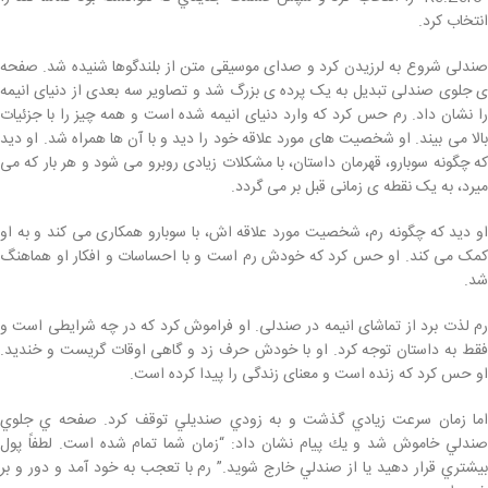
انتخاب كرد.
صندلی شروع به لرزیدن کرد و صدای موسیقی متن از بلندگوها شنیده شد. صفحه
ی جلوی صندلی تبدیل به یک پرده ی بزرگ شد و تصاویر سه بعدی از دنیای انیمه
را نشان داد. رم حس کرد که وارد دنیای انیمه شده است و همه چیز را با جزئیات
بالا می بیند. او شخصیت های مورد علاقه خود را دید و با آن ها همراه شد. او دید
که چگونه سوبارو، قهرمان داستان، با مشکلات زیادی روبرو می شود و هر بار که می
میرد، به یک نقطه ی زمانی قبل بر می گردد.
او دید که چگونه رم، شخصیت مورد علاقه اش، با سوبارو همکاری می کند و به او
کمک می کند. او حس کرد که خودش رم است و با احساسات و افکار او هماهنگ
شد.
رم لذت برد از تماشای انیمه در صندلی. او فراموش کرد که در چه شرایطی است و
فقط به داستان توجه کرد. او با خودش حرف زد و گاهی اوقات گریست و خندید.
او حس کرد که زنده است و معنای زندگی را پیدا کرده است.
اما زمان سرعت زيادي گذشت و به زودي صنديلي توقف كرد. صفحه ي جلوي
صندلي خاموش شد و يك پيام نشان داد: “زمان شما تمام شده است. لطفاً پول
بيشتري قرار دهيد يا از صندلي خارج شويد.” رم با تعجب به خود آمد و دور و بر