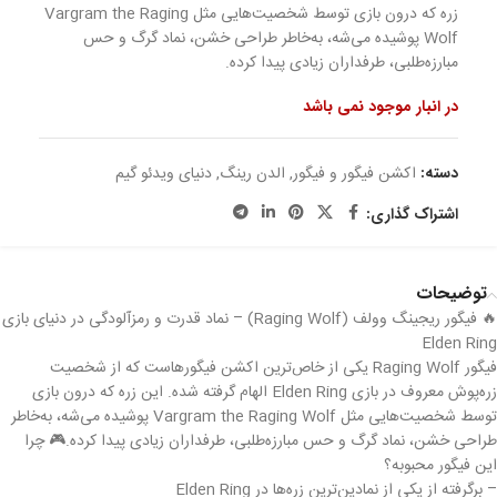
زره که درون بازی توسط شخصیت‌هایی مثل Vargram the Raging
Wolf پوشیده می‌شه، به‌خاطر طراحی خشن، نماد گرگ و حس
مبارزه‌طلبی، طرفداران زیادی پیدا کرده.
در انبار موجود نمی باشد
دسته:
اکشن فیگور و فیگور
,
الدن رینگ
,
دنیای ویدئو گیم
اشتراک گذاری:
توضیحات
🔥 فیگور ریجینگ وولف (Raging Wolf) – نماد قدرت و رمزآلودگی در دنیای بازی
Elden Ring
فیگور Raging Wolf یکی از خاص‌ترین اکشن فیگورهاست که از شخصیت
زره‌پوش معروف در بازی Elden Ring الهام گرفته شده. این زره که درون بازی
توسط شخصیت‌هایی مثل Vargram the Raging Wolf پوشیده می‌شه، به‌خاطر
طراحی خشن، نماد گرگ و حس مبارزه‌طلبی، طرفداران زیادی پیدا کرده.🎮 چرا
این فیگور محبوبه؟
– برگرفته از یکی از نمادین‌ترین زره‌ها در Elden Ring