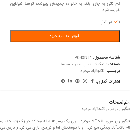
نام کانی به جای اینکه به خانواده جدیدش بپیوندد، توسط شیاطین
خورده شود.
1 در انبار
افزودن به سبد خرید
شناسه محصول:
P040N91
دسته:
به تفکیک عنوان
,
سایر انیمه ها
برچسب:
ناکجاآباد موعود
اشتراک گذاری:
توضیحات
فیگور ری سری ناکجاآباد موعود
فیگور ری سری ناکجاآباد موعود ؛ ری یک پسر ۱۲ ساله بود که در یک یتیمخانه به
نام ناکجاآباد زندگی می کرد. او با دوستانش اما و نورمن، بازی می کرد و درس می