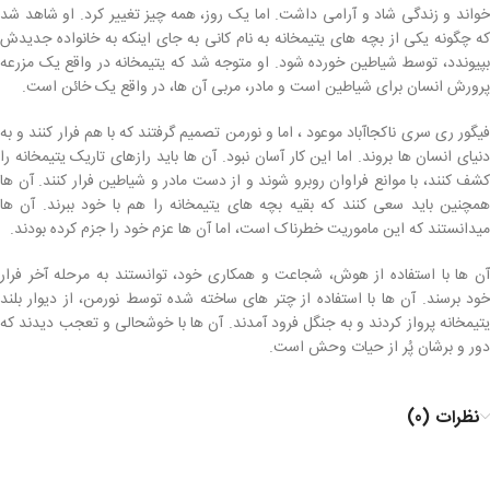
خواند و زندگی شاد و آرامی داشت. اما یک روز، همه چیز تغییر کرد. او شاهد شد
که چگونه یکی از بچه های یتیمخانه به نام کانی به جای اینکه به خانواده جدیدش
بپیوندد، توسط شیاطین خورده شود. او متوجه شد که یتیمخانه در واقع یک مزرعه
پرورش انسان برای شیاطین است و مادر، مربی آن ها، در واقع یک خائن است.
فیگور ری سری ناکجاآباد موعود ، اما و نورمن تصمیم گرفتند که با هم فرار کنند و به
دنیای انسان ها بروند. اما این کار آسان نبود. آن ها باید رازهای تاریک یتیمخانه را
کشف کنند، با موانع فراوان روبرو شوند و از دست مادر و شیاطین فرار کنند. آن ها
همچنین باید سعی کنند که بقیه بچه های یتیمخانه را هم با خود ببرند. آن ها
میدانستند که این ماموریت خطرناک است، اما آن ها عزم خود را جزم کرده بودند.
آن ها با استفاده از هوش، شجاعت و همکاری خود، توانستند به مرحله آخر فرار
خود برسند. آن ها با استفاده از چتر های ساخته شده توسط نورمن، از دیوار بلند
یتیمخانه پرواز کردند و به جنگل فرود آمدند. آن ها با خوشحالی و تعجب دیدند که
دور و برشان پُر از حیات وحش است.
نظرات (0)