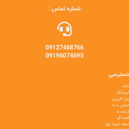
شماره تماس :
09127468766
09196074695
دسترسی
خانه
فروشگاه
پنل کاربری
تماس با ما
درباره ما
قصه گو
مجله انیمه تولز