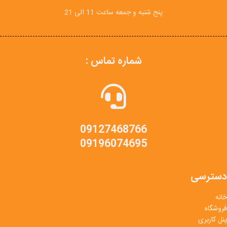
پنج شنبه و جمعه ساعت 11 الی 21
شماره تماس :
09127468766
09196074695
دسترسی
خانه
فروشگاه
پنل کاربری