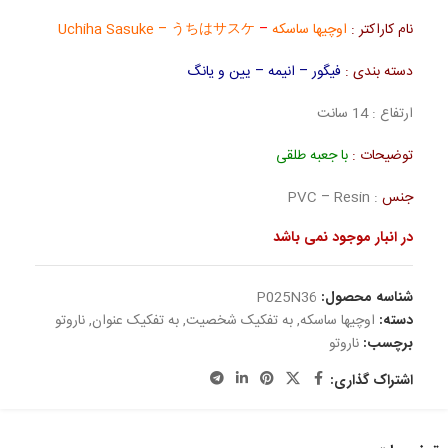
نام کاراکتر :
اوچیها ساسکه
–
Uchiha Sasuke – うちはサスケ
دسته بندی :
فیگور – انیمه – یین و یانگ
ارتفاع : 14 سانت
توضیحات :
با جعبه طلقی
جنس
: PVC – Resin
در انبار موجود نمی باشد
شناسه محصول:
P025N36
دسته:
اوچیها ساسکه
,
به تفکیک شخصیت
,
به تفکیک عنوان
,
ناروتو
برچسب:
ناروتو
اشتراک گذاری: