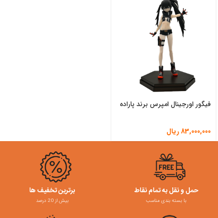
فیگور اورجینال امپرس برند پاراده
83,000,000
ریال
حمل و نقل به تمام نقاط
برترین تخفیف ها
با بسته بندی مناسب
بیش از 20 درصد