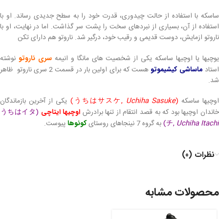
ساسکه با استفاده از حالت چیدوری، قدرت خود را به سطح جدیدی رساند. او با
استفاده از آن، بسیاری از نبردهای سخت را پشت سر گذاشت. اما در نهایت، او با
ناروتو ازمایش، دوست قدیمی و رقیب خود، درگیر شد. ناروتو هم دارای تکن
وچیها یا اوچیها ساسکه یکی از شخصیت های مانگا و انیمه
سری ناروتو
نوشته
ستاد
ماساشی کیشیموتو
هست که برای اولین بار در قسمت 2 سری ناروتو ظاهر
شد.
وچیها ساسکه
(うちはサスケ,
Uchiha Sasuke
)
یکی از آخرین بازماندگان
اندان اوچیها بود که به قصد انتقام از تنها برادرش
اوچیها ایتاچی
(うちはイタ
Uchiha Itachi
チ,
)
به گروه 7 نینجاهای روستای
کونوها
پیوست.
نظرات (0)
محصولات مشابه