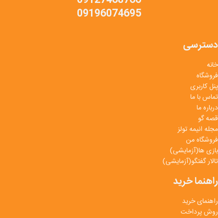
09127468766
09196074695
دسترسی
خانه
فروشگاه
پنل کاربری
تماس با ما
درباره ما
قصه گو
مجله انیمه تولز
فروشگاه من
بازی ها(آزمایشی)
تالار گفتگو(آزمایشی)
راهنما خرید
راهنمای خرید
روش پرداخت