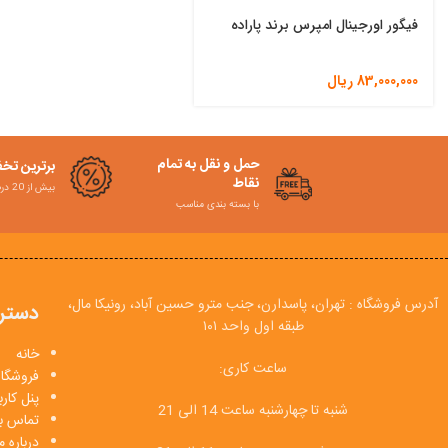
فیگور اورجینال امپرس برند پاراده
83,000,000
ریال
حمل و نقل به تمام
برترین تخ
نقاط
بیش از 20 درصد
با بسته بندی مناسب
آدرس فروشگاه : تهران، پاسدارن، جنب مترو حسین آباد، رونیکا مال،
دستر
طبقه اول واحد ۱۰۱
خانه
ساعت کاری:
فروشگاه
پنل کار
شنبه تا چهارشنبه ساعت 14 الی 21
تماس با
درباره م