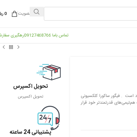
ورود / عضویت
0
ریا
تماس باما 09127468766
رهگیری سفار
تحویل اکسپرس
 است . فیگور ساکورا کلکسیونی
تحویل اکسپرس
هم‌تیمی‌های قدرتمندتر خود قرار
پشتیبانی 24 ساعته