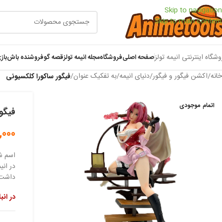
Skip to navigation
Skip to main content
وشگاه اینترنتی انیمه تولز
صفحه اصلی
فروشگاه
مجله انیمه تولز
قصه گو
فروشنده باش
باز
خانه
/
اکشن فیگور و فیگور
/
دنیای انیمه
/
به تفکیک عنوان
/
فیگور ساکورا کلکسیونی
اتمام موجودی
فیگو
,000
اسم ش
در انی
داشت، 
در انب