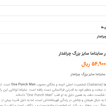
ی‌ها
راغدار
 سایتاما سایز بزرگ چراغدار
54,900
ریال
سایتاما سایز بزرگ چراغدار
ا
(Saitama) شخصیت اصلی انیمه و مانگای محبوب
One Punch Man
است. او 
ت سخت و منظم خود به قدرتی فراانسانی دست یافته است. سایتاما توانایی این را د
 دهد، به همین دلیل به او لقب “One Punch Man” داده‌اند.
ا به دنبال هیجان و چالش در زندگی قهرمانانه‌اش است، اما به دلیل قدرت بیش ا
صلگی و بی‌معنایی می‌کند. او شخصیت ساده‌زیست و بی‌تکلفی است و اغلب از م