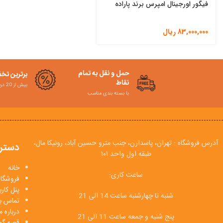
فیگور اورجینال امپرس برند پاراده
83,000,000
ریال
حمل و نقل به تمام
برترین تخ
نقاط
بیش از 20 درصد
با بسته بندی مناسب
آدرس فروشگاه : تهران، پاسدارن، جنب مترو حسین آباد، رونیکا مال،
دستر
طبقه اول واحد ۱۰۱
خانه
ساعت کاری:
فروشگاه
پنل کار
شنبه تا چهارشنبه ساعت 14 الی 21
تماس با
درباره م
پنج شنبه و جمعه ساعت 11 الی 21
قصه گو