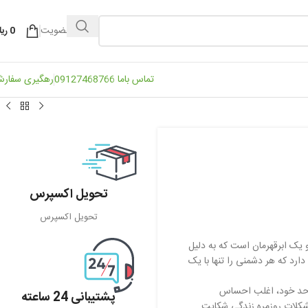
ورود / عضویت
0
ریا
تماس باما 09127468766
رهگیری سفار
تحویل اکسپرس
تحویل اکسپرس
یک ابرقهرمان است که به دلیل
ارد که هر دشمنی را تنها با یک
ز حد خود، اغلب احساس
پشتیبانی 24 ساعته
شکلات روزمره زندگی شکایت