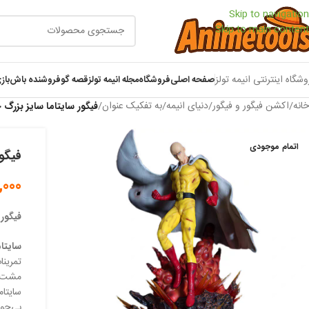
Skip to navigation
Skip to main content
وشگاه اینترنتی انیمه تولز
صفحه اصلی
فروشگاه
مجله انیمه تولز
قصه گو
فروشنده باش
باز
خانه
/
اکشن فیگور و فیگور
/
دنیای انیمه
/
به تفکیک عنوان
/
فیگور سایتاما سایز بزرگ چ
اتمام موجودی
فیگور
,000
فیگور 
سایتام
تمرینا
مشت شکست
سایتام
بی‌حو