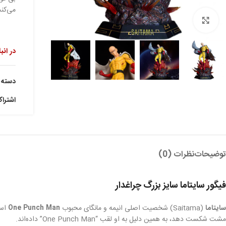
می‌کند
بزرگنمایی تصویر
در انب
دسته:
اشترا
توضیحات
نظرات (0)
فیگور سایتاما سایز بزرگ چراغدار
سایتاما
(Saitama) شخصیت اصلی انیمه و مانگای محبوب
One Punch Man
است
مشت شکست دهد، به همین دلیل به او لقب “One Punch Man” داده‌اند.