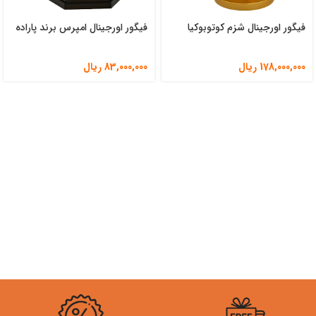
فیگور اورجینال شزم کوتوبوکیا
فیگور اورجینال امپرس برند پاراده
178,000,000
ریال
83,000,000
ریال