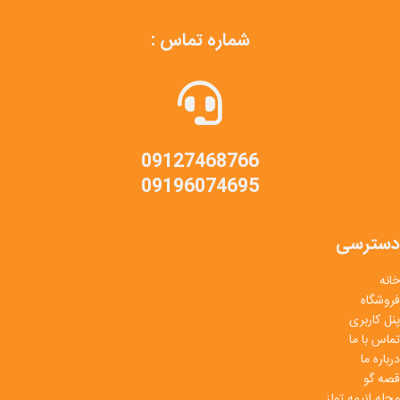
شماره تماس :
09127468766
09196074695
دسترسی
خانه
فروشگاه
پنل کاربری
تماس با ما
درباره ما
قصه گو
مجله انیمه تولز