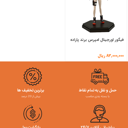
فیگور اورجینال امپرس برند پاراده
83,000,000
ریال
حمل و نقل به تمام نقاط
برترین تخفیف ها
با بسته بندی مناسب
بیش از 20 درصد
پشتیبانی آنلاین ۲۴/۷
بازگشت پول