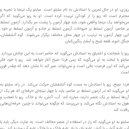
روزی، او در حال تمرین با استادش به نام سایتو است. سایتو یک نینجا با تجربه و
محترم است که ریو را از کودکی تربیت کرده است. او به ریو می‌گوید که اگر
می‌خواهد یک نینجا واقعی شود، باید چهار آزمون را پشت سر بگذارد: آزمون تسلط
بر عناصر، آزمون تسلط بر حیوانات، آزمون تسلط بر جادو و آزمون تسلط بر خود.
این چهار آزمون به ترتیب در چهار محل مختلف برگزار می‌شوند: کوه آتشفشان،
جنگل انبوه، قلعه شبح و آبشار رنگین‌کمان.
ریو با شجاعت و اشتیاق به استادش می‌گوید که حاضر است به این چالش بپردازد.
سایتو با لبخند به او می‌گوید که پس فردا صبح آغاز خواهد شد. ریو با خود فکر
می‌کند که این فرصت عالی است و نمی‌تواند صبر کند تا نشان دهد که چقدر قوی
است.
فردا صبح، ریو با استادش به سمت کوه آتشفشان حرکت می‌کند. در راه، سایتو به
او می‌گوید که در آزمون تسلط بر عناصر، باید با چهار نینجای حرفه‌ای که هر یک از
آن‌ها تسلط بر یک عنصر دارند، مبارزه کند: آب، آتش، باد و خاک. ریو با تعجب و
هول به استادش نگاه می‌کند و می‌پرسد که چگونه می‌تواند با چنین حرفه‌ای‌هایی
رقابت کند
سایتو به او می‌گوید که راز در استفاده از عنصر مخالف است. به عبارت دیگر، باید با
آب علیه آتش، با آتش علیه باد، با باد علیه خاک و با خاک علیه آب مبارزه کند. ریو