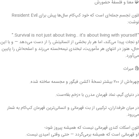
🧩 معنا و فلسفهٔ حضورش
لئون تجسم جمله‌ای است که خود کپ‌کام سال‌ها پیش برای Resident Evil
نوشت:
“Survival is not just about living… it’s about living with yourself.”
او نجات پیدا می‌کند، اما هر بار بخشی از انسانیتش را از دست می‌دهد — و با این
حال، هنوز در انتهای هر مأموریت، لبخندی نیمه‌خسته می‌زند و اسلحه‌اش را پایین
می‌آورد.
🗿 میراث
چهره‌اش از ۲۰۰ بیشتر نسخهٔ اکشن فیگور و مجسمه ساخته شده.
در دنیای گیم، نماد قهرمان مدرن با «زخمِ بقا»ست.
در میان طرفداران، ترکیبی از بت قهرمانی و انسانی‌ترین قهرمان کپ‌کام به شمار
می‌رود.
لئون اسکات کندی قهرمانی نیست که همیشه پیروز شود؛
او قهرمانی است که همیشه برمی‌گردد — حتی وقتی امیدی نیست.