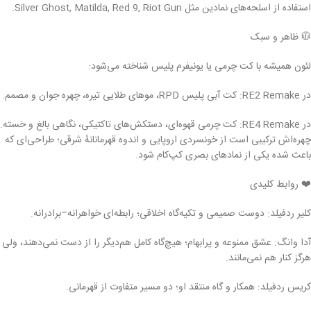
استفاده از اسلحه‌های نمادین مثل Silver Ghost, Matilda, Red 9, Riot Gun.
🧥 ظاهر و سبک
لئون همیشه با کت چرمی یا یونیفرم پلیس شناخته می‌شود:
در RE2 Remake: کت آبی پلیس RPD، موهای طلایی تیره، چهره جوان و مصمم.
در RE4 Remake: کت چرمی قهوه‌ای، دستکش‌های تاکتیکی، نگاهی بالغ و خسته.
چهره‌اش ترکیبی است از خونسردی اروپایی و اندوه قهرمانانهٔ شرقی؛ طراحی‌ای که
باعث شده یکی از نمادهای بصری کپ‌کام شود.
❤️ روابط کلیدی
کلیر ردفیلد: دوست صمیمی و تکیه‌گاه اخلاقی؛ رابطه‌ای خواهرانه–برادرانه.
آدا وانگ: عشق ممنوعه و پر‌ابهام؛ هیچ‌گاه کامل هم‌دیگر را از دست نمی‌دهند، ولی
هرگز کنار هم نمی‌مانند.
کریس ردفیلد: همکار و گاه منتقد او؛ دو مسیر متفاوت از قهرمانی.