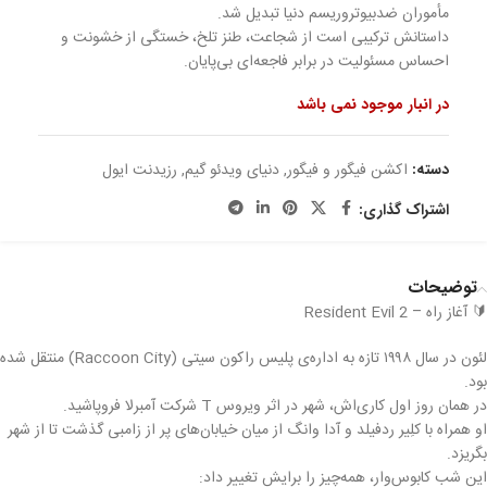
مأموران ضد‌بیوتروریسم دنیا تبدیل شد.
داستانش ترکیبی است از شجاعت، طنز تلخ، خستگی از خشونت و
احساس مسئولیت در برابر فاجعه‌ای بی‌پایان.
در انبار موجود نمی باشد
دسته:
اکشن فیگور و فیگور
,
دنیای ویدئو گیم
,
رزیدنت ایول
اشتراک گذاری:
توضیحات
🔰 آغاز راه – Resident Evil 2
لئون در سال ۱۹۹۸ تازه به اداره‌ی پلیس راكون سیتی (Raccoon City) منتقل شده
بود.
در همان روز اول کاری‌اش، شهر در اثر ویروس T شرکت آمبرلا فروپاشید.
او همراه با کلِیر ردفیلد و آدا وانگ از میان خیابان‌های پر از زامبی گذشت تا از شهر
بگریزد.
این شب کابوس‌وار، همه‌چیز را برایش تغییر داد: