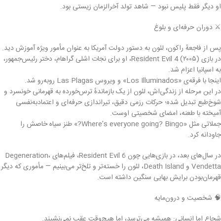
او دیگر فقط پلیس نبود — شاهد تولد آخرالزمان زیستی بود.
⚔️ دوران حرفه‌ای و بلوغ
پس از فاجعهٔ راكون، لئون به دستور دولت آمریکا به عنوان مأمور ویژه آموزش دید.
در بازی Resident Evil 4 (۲۰۰۵)، او برای نجات اشلی گراهام، دختر رئیس‌جمهور،
به اسپانیا اعزام شد.
اینجا با فرقه‌ی «Los Illuminados» و ویروس Las Plagas روبه‌رو شد.
در این مرحله از زندگی‌اش، لئون از یک بازماندهٔ ترس‌خورده به قهرمانی خونسرد و
شوخ‌طبع تبدیل شده؛ حرکات رزمی دقیق، تیراندازی حرفه‌ای و اعتماد‌به‌نفسی
آمیخته با طعنه، امضای شخصیتی اوست.
جملاتی مثل «Where’s everyone going? Bingo?» طنز سیاه خاصش را
جاودانه کرد.
در سال‌های بعد، در بازی‌هایی چون Resident Evil 6، فیلم‌های Degeneration،
Vendetta و Death Island، لئون را خسته‌تر و تلخ‌تر می‌بینیم — مأموری که دیگر
قهرمان‌بودن برایش بهایی سنگین داشته است.
🧠 شخصیت و درون‌مایه
شجاع اما انسانی: همیشه می‌ترسد، اما هیچ‌وقت عقب نمی‌نشیند.