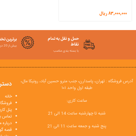
83,000,000
ریال
حمل و نقل به تمام
برترین تخ
نقاط
بیش از 20 درصد
با بسته بندی مناسب
آدرس فروشگاه : تهران، پاسدارن، جنب مترو حسین آباد، رونیکا مال،
دستر
طبقه اول واحد ۱۰۱
خانه
ساعت کاری:
فروشگاه
پنل کار
شنبه تا چهارشنبه ساعت 14 الی 21
تماس با
درباره م
پنج شنبه و جمعه ساعت 11 الی 21
قصه گو