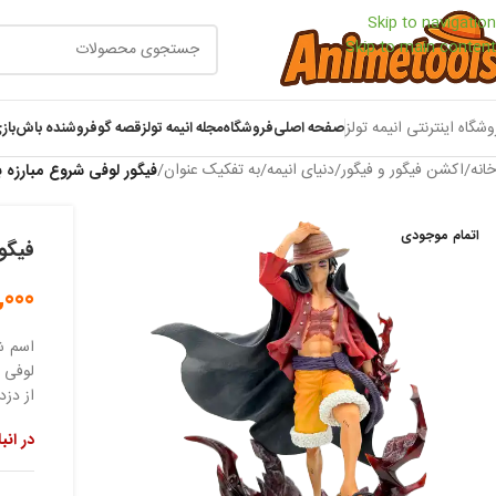
Skip to navigation
Skip to main content
وشگاه اینترنتی انیمه تولز
صفحه اصلی
فروشگاه
مجله انیمه تولز
قصه گو
فروشنده باش
باز
خانه
/
اکشن فیگور و فیگور
/
دنیای انیمه
/
به تفکیک عنوان
/
فیگور لوفی شروع مبارزه ب
اتمام موجودی
فیگور
,000
اسم ش
لوفی ش
از دزد
در انب