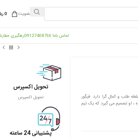
ورود / عضویت
0
ریا
تماس باما 09127468766
رهگیری سفار
تحویل اکسپرس
 طلب و کمال گرا دارد. فیگور
تحویل اکسپرس
ه ، او تصمیم می گیرد که یک تیم
پشتیبانی 24 ساعته