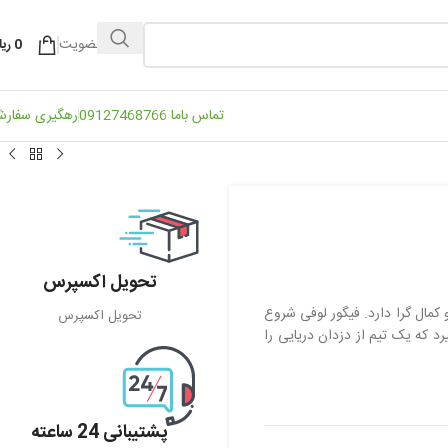
ورود / عضویت
0
ریا
تماس باما 09127468766
رهگیری سفار
تحویل اکسپرس
ل گرا دارد. فیگور لوفی شروع
تحویل اکسپرس
د که یک تیم از دزدان دریایی را
پشتیبانی 24 ساعته