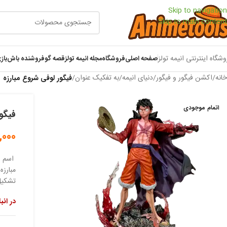
Skip to navigation
Skip to main content
وشگاه اینترنتی انیمه تولز
صفحه اصلی
فروشگاه
مجله انیمه تولز
قصه گو
فروشنده باش
باز
خانه
/
اکشن فیگور و فیگور
/
دنیای انیمه
/
به تفکیک عنوان
/
فیگور لوفی شروع مبارزه
اتمام موجودی
فیگور
,000
اسم ش
مبارزه
تشکیل 
در انب