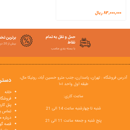
83,000,000
ریال
حمل و نقل به تمام
برترین تخ
نقاط
بیش از 20 درصد
با بسته بندی مناسب
آدرس فروشگاه : تهران، پاسدارن، جنب مترو حسین آباد، رونیکا مال،
دستر
طبقه اول واحد ۱۰۱
خانه
ساعت کاری:
فروشگاه
پنل کار
شنبه تا چهارشنبه ساعت 14 الی 21
تماس با
درباره م
پنج شنبه و جمعه ساعت 11 الی 21
قصه گو