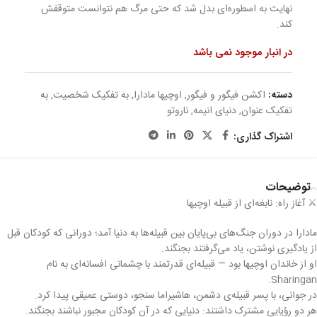
نهایت به اسطوره‌ای بدل شد که حتی مرگ هم نتوانست متوقفش
کند.
در انبار موجود نمی باشد
دسته:
اکشن فیگور و فیگور
,
اوچیها مادارا
,
به تفکیک شخصیت
,
به
تفکیک عنوان
,
دنیای انیمه
,
ناروتو
اشتراک گذاری:
توضیحات
⚔️ آغاز راه: نابغه‌ای از قبیله اوچیها
مادارا در دوران جنگ‌های بی‌پایان بین قبیله‌ها به دنیا آمد؛ دورانی که کودکان قبل
از یادگیری نوشتن، یاد می‌گرفتند بجنگند.
او از خاندان اوچیها بود — قبیله‌ای قدرتمند با چشمانی افسانه‌ای به نام
Sharingan.
در جوانی، با پسر قبیله‌ی دشمن، هاشیراما سنجو، دوستی عمیقی پیدا کرد.
هر دو رؤیایی مشترک داشتند: دنیایی که در آن کودکان مجبور نباشند بجنگند.