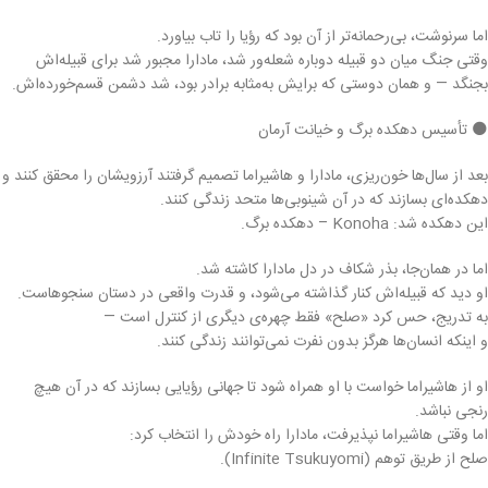
اما سرنوشت، بی‌رحمانه‌تر از آن بود که رؤیا را تاب بیاورد.
وقتی جنگ میان دو قبیله دوباره شعله‌ور شد، مادارا مجبور شد برای قبیله‌اش
بجنگد — و همان دوستی که برایش به‌مثابه برادر بود، شد دشمن قسم‌خورده‌اش.
🌑 تأسیس دهکده برگ و خیانت آرمان
بعد از سال‌ها خون‌ریزی، مادارا و هاشیراما تصمیم گرفتند آرزویشان را محقق کنند و
دهکده‌ای بسازند که در آن شینوبی‌ها متحد زندگی کنند.
این دهکده شد: Konoha – دهکده برگ.
اما در همان‌جا، بذر شکاف در دل مادارا کاشته شد.
او دید که قبیله‌اش کنار گذاشته می‌شود، و قدرت واقعی در دستان سنجوهاست.
به تدریج، حس کرد «صلح» فقط چهره‌ی دیگری از کنترل است —
و اینکه انسان‌ها هرگز بدون نفرت نمی‌توانند زندگی کنند.
او از هاشیراما خواست با او همراه شود تا جهانی رؤیایی بسازند که در آن هیچ
رنجی نباشد.
اما وقتی هاشیراما نپذیرفت، مادارا راه خودش را انتخاب کرد:
صلح از طریق توهم (Infinite Tsukuyomi).