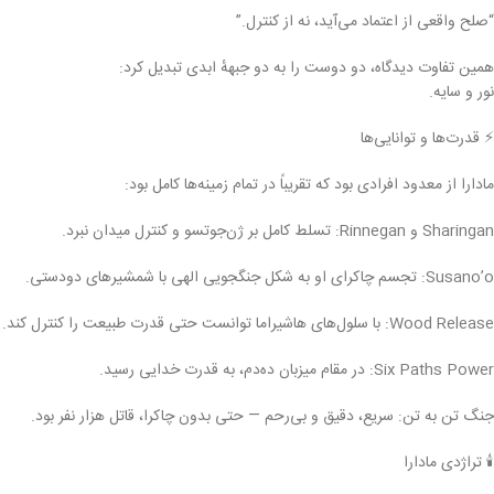
“صلح واقعی از اعتماد می‌آید، نه از کنترل.”
همین تفاوت دیدگاه، دو دوست را به دو جبههٔ ابدی تبدیل کرد:
نور و سایه.
⚡ قدرت‌ها و توانایی‌ها
مادارا از معدود افرادی بود که تقریباً در تمام زمینه‌ها کامل بود:
Sharingan و Rinnegan: تسلط کامل بر ژن‌جوتسو و کنترل میدان نبرد.
Susano’o: تجسم چاکرای او به شکل جنگجویی الهی با شمشیر‌های دو‌دستی.
Wood Release: با سلول‌های هاشیراما توانست حتی قدرت طبیعت را کنترل کند.
Six Paths Power: در مقام میزبان ده‌دم، به قدرت خدایی رسید.
جنگ تن به تن: سریع، دقیق و بی‌رحم — حتی بدون چاکرا، قاتل هزار نفر بود.
🕯️ تراژدی مادارا