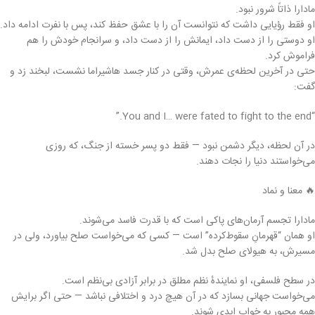
مادارا ذاتاً شرور نبود.
او فقط رؤیایی داشت که نتوانست آن را با عشق حفظ کند، پس با نفرت ادامه داد.
او دوستی را از دست داد، ایمانش را از دست داد، و سرانجام خودش را هم
فراموش کرد.
حتی در آخرین لحظه‌ی عمرش، وقتی در کنار جسد هاشیراما نشست، لبخند زد و
گفت:
“You and I… were fated to fight to the end.”
در آن لحظه، دیگر دشمن نبود — فقط دو پسر خسته از جنگ، که روزی
می‌خواستند دنیا را نجات دهند.
🔥 معنا و نماد
مادارا تجسم آرمان‌های پاکی است که با قدرت فاسد می‌شوند.
او همان “قهرمانِ سقوط‌کرده” است — کسی که می‌خواست صلح بیاورد، ولی در
مسیرش، به هیولای صلح بدل شد.
در سطح فلسفی، او نمایندهٔ نظم مطلق در برابر آزادی بی‌نظم است.
می‌خواست جهانی بسازد که در آن هیچ درد و اختلافی نباشد — حتی اگر برایش
همه مجبور به خواب ابدی شوند.