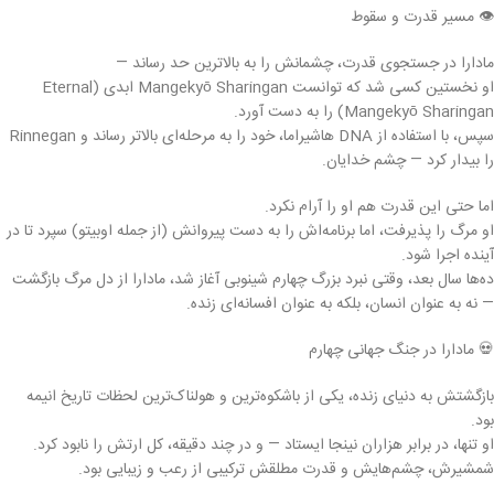
👁 مسیر قدرت و سقوط
مادارا در جستجوی قدرت، چشمانش را به بالاترین حد رساند —
او نخستین کسی شد که توانست Mangekyō Sharingan ابدی (Eternal
Mangekyō Sharingan) را به دست آورد.
سپس، با استفاده از DNA هاشیراما، خود را به مرحله‌ای بالاتر رساند و Rinnegan
را بیدار کرد — چشم خدایان.
اما حتی این قدرت هم او را آرام نکرد.
او مرگ را پذیرفت، اما برنامه‌اش را به دست پیروانش (از جمله اوبیتو) سپرد تا در
آینده اجرا شود.
ده‌ها سال بعد، وقتی نبرد بزرگ چهارم شینوبی آغاز شد، مادارا از دل مرگ بازگشت
— نه به عنوان انسان، بلکه به عنوان افسانه‌ای زنده.
💀 مادارا در جنگ جهانی چهارم
بازگشتش به دنیای زنده، یکی از باشکوه‌ترین و هولناک‌ترین لحظات تاریخ انیمه
بود.
او تنها، در برابر هزاران نینجا ایستاد — و در چند دقیقه، کل ارتش را نابود کرد.
شمشیرش، چشم‌هایش و قدرت مطلقش ترکیبی از رعب و زیبایی بود.