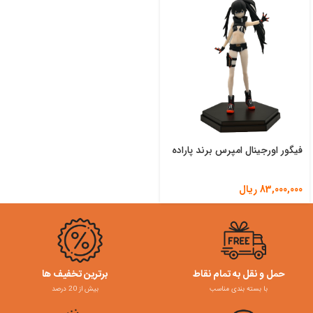
فیگور اورجینال امپرس برند پاراده
83,000,000
ریال
حمل و نقل به تمام نقاط
برترین تخفیف ها
با بسته بندی مناسب
بیش از 20 درصد