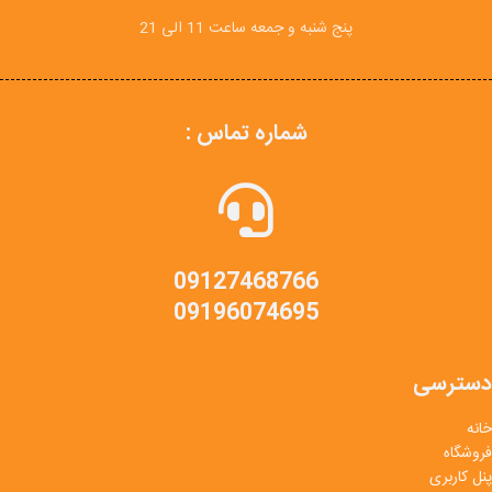
پنج شنبه و جمعه ساعت 11 الی 21
شماره تماس :
09127468766
09196074695
دسترسی
خانه
فروشگاه
پنل کاربری