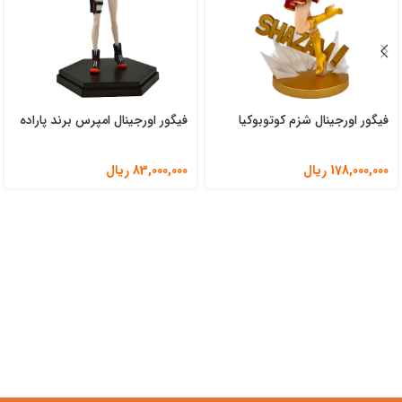
فیگور اورجینال شزم کوتوبوکیا
فیگور اورجینال امپرس برند پاراده
178,000,000
ریال
83,000,000
ریال