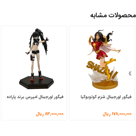
محصولات مشابه
فیگور اورجینال شزم کوتوبوکیا
فیگور اورجینال امپرس برند پاراده
178,000,000
ریال
83,000,000
ریال