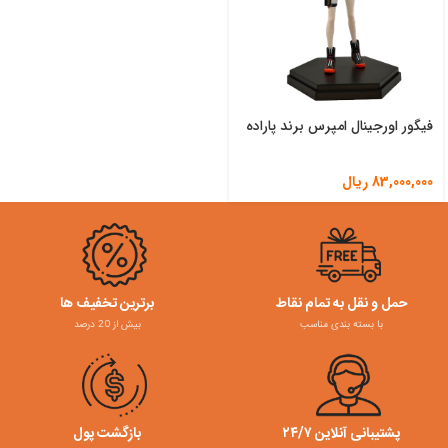
فیگور اورجینال امپرس برند پاراده
83,000,000
ریال
حمل و نقل به تمام نقاط
برترین تخفیف ها
با بسته بندی مناسب
بیش از 20 درصد
پشتیبانی آنلاین ۲۴/۷
بازگشت پول