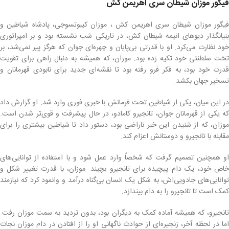
فیگور موزان شیطان سری اهریمن کش
فیگور موزان شیطان سری اهریمن کش ، موزان کیبوتسوجی، پادشاه شیاطین و
بنیانگذار دیوهای انیمه شیطان کش، در تاریکی شب نشسته بود و بر امپراتوری
خود نظارت می‌کرد. او با قدرتی بی‌پایان و چهره‌ای جوان که هرگز پیر نمی‌شد، بر
تخت سلطنتی خود تکیه زده بود. موزان، که همیشه به دنبال راهی برای تقویت
قدرت خود بود، به فکر فرو رفته بود تا نقشه‌ای جدید برای نابودی قهرمانان و
تسخیر جهان بکشد.
در این میان، یکی از شیاطین تحت فرمانش با خبری فوری وارد شد. او گزارش داد
که یکی از قهرمانان جوان، تانجیرو کامادو، در حال پیشرفت و قوی‌تر شدن است.
موزان، که از شنیدن این خبر ناراضی بود، دستور داد تا شیاطین بیشتری را برای
مقابله با تانجیرو و دوستانش اعزام کند.
او همچنین تصمیم گرفت که شخصاً وارد عمل شود و با استفاده از توانایی‌های
خاص خود، یک دام پیچیده برای تانجیرو بچیند. موزان، با قدرت تغییر شکل و
توانایی‌های جادویی‌اش، به شکل یک انسان بی‌گناه درآمد و وانمود کرد که نیازمند
کمک است تا تانجیرو را به دام بیندازد.
تانجیرو، که همیشه آماده کمک به دیگران بود، بدون تردید به سمت موزان رفت.
اما در لحظه آخر، زنجیره‌ای از حوادث ناگهانی او را از افتادن در دام موزان نجات