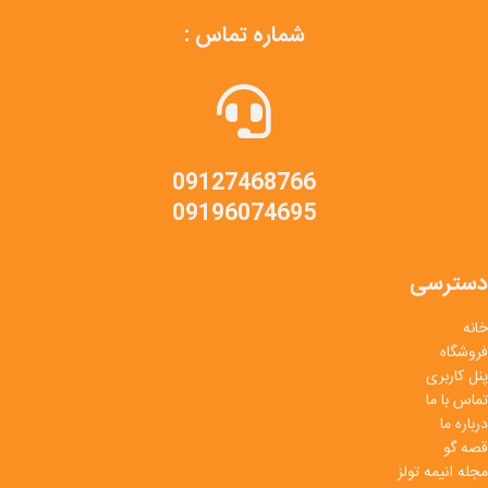
شماره تماس :
09127468766
09196074695
دسترسی
خانه
فروشگاه
پنل کاربری
تماس با ما
درباره ما
قصه گو
مجله انیمه تولز