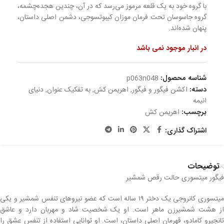
با گروه خود به یک قلعه مرموز می‌رسد که در آن، چندین هجده‌چشمه،
گروه جاسوسان تحت فرمان موزان کیبوتسوجی، دشمن اصلی داستان،
پنهان شده‌اند.
در انبار موجود نمی باشد
شناسه محصول:
p063n048
دسته:
اکشن فیگور و فیگور
,
اهریمن کش
,
به تفکیک عنوان
,
دنیای
انیمه
برچسب:
اهریمن کش
اشتراک گذاری:
توضیحات
فیگور میتسوری حالت رقص شمشیر
میتسوری کانروجی یک دختر ۱۹ ساله است که عضو نیروهای تنفس شمشیر و یکی
از هشت شمشیرزن ماهر است. او یک شخصیت شاد و مهربان دارد و عاشق
تانجیرو کامادو، قهرمان اصلی داستان، است. او توانایی استفاده از تنفس عشق را