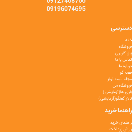
09127468766
09196074695
دسترسی
خانه
فروشگاه
پنل کاربری
تماس با ما
درباره ما
قصه گو
مجله انیمه تولز
فروشگاه من
بازی ها(آزمایشی)
تالار گفتگو(آزمایشی)
راهنما خرید
راهنمای خرید
روش پرداخت