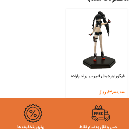
فیگور اورجینال امپرس برند پاراده
83,000,000
ریال
حمل و نقل به تمام نقاط
برترین تخفیف ها