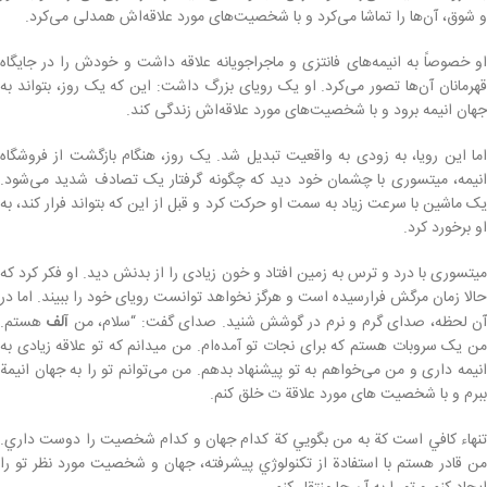
و شوق، آن‌ها را تماشا می‌کرد و با شخصیت‌های مورد علاقه‌اش همدلی می‌کرد.
او خصوصاً به انیمه‌های فانتزی و ماجراجویانه علاقه داشت و خودش را در جایگاه
قهرمانان آن‌ها تصور می‌کرد. او یک رویای بزرگ داشت: این که یک روز، بتواند به
جهان انیمه برود و با شخصیت‌های مورد علاقه‌اش زندگی کند.
اما این رویا، به زودی به واقعیت تبدیل شد. یک روز، هنگام بازگشت از فروشگاه
انیمه، میتسوری با چشمان خود دید که چگونه گرفتار یک تصادف شدید می‌شود.
یک ماشین با سرعت زیاد به سمت او حرکت کرد و قبل از این که بتواند فرار کند، به
او برخورد کرد.
میتسوری با درد و ترس به زمین افتاد و خون زیادی را از بدنش دید. او فکر کرد که
حالا زمان مرگش فرارسیده است و هرگز نخواهد توانست رویای خود را ببیند. اما در
ن لحظه، صدای گرم و نرم در گوشش شنید. صدای گفت: “سلام، من
آلف
هستم.
من یک سروبات هستم که برای نجات تو آمده‌ام. من میدانم که تو علاقه زیادی به
انیمه داری و من می‌خواهم به تو پیشنهاد بدهم. من می‌توانم تو را به جهان انيمة
ببرم و با شخصيت های مورد علاقة ت خلق كنم.
تنھاء كافي است كة به من بگويي كة كدام جھان و كدام شخصيت را دوست داري.
من قادر هستم با استفادة از تكنولوژي پيشرفته، جهان و شخصيت مورد نظر تو را