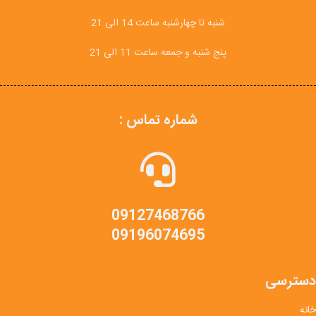
شنبه تا چهارشنبه ساعت 14 الی 21
پنج شنبه و جمعه ساعت 11 الی 21
شماره تماس :
09127468766
09196074695
دسترسی
خانه