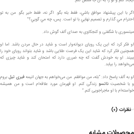
ايجاد كنم و تو را به آن جا منتقل كنم.
اگر با اين پيشنهاد موافق باشي، فقط بله بگو. اگر نه، فقط خير بگو. من به تو
احترام مي گذارم و تصميم نهايي با تو است. پس، چه مي گويي؟”
میتسوری با شگفتی و کنجکاوی به صدای آلف گوش داد.
او فکر کرد که این یک رویای دیوانه‌وار است و شاید در حال مردن باشد. اما او
همچنین فکر کرد که شاید این یک فرصت طلایی باشد و شاید بتواند رویای خود را
ببیند. او به خودش گفت که چه ضرری دارد که امتحان کند و شاید چیزی که
می‌خواهد را بیابد.
او به آلف پاسخ داد: “بله، من موافقم. من می‌خواهم به جهان انیمه
فیری تیل
بروم
 با شخصیت
ناتسو
زندگی کنم. او قهرمان مورد علاقه‌ام است و من همیشه
خواسته‌ام با او ماجراجویی کنم.”
نظرات (0)
محصولات مشابه