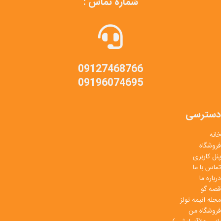
شماره تماس :
09127468766
09196074695
دسترسی
خانه
فروشگاه
پنل کاربری
تماس با ما
درباره ما
قصه گو
مجله انیمه تولز
فروشگاه من