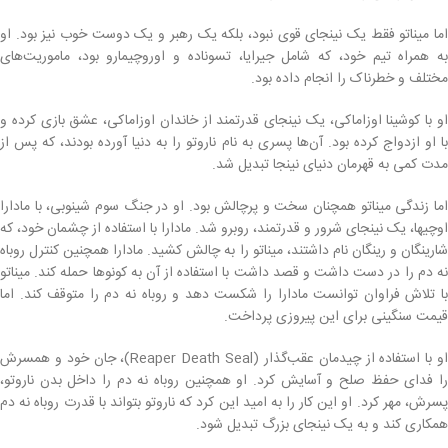
اما میناتو فقط یک نینجای قوی نبود، بلکه یک رهبر و یک دوست خوب نیز بود. او
به همراه تیم خود، که شامل جیرایا، تسوناده و اوروچیمارو بود، ماموریت‌های
مختلف و خطرناک را انجام داده بود.
او با کوشینا اوزاماکی، یک نینجای قدرتمند از خاندان اوزاماکی، عشق بازی کرده و
با او ازدواج کرده بود. آن‌ها پسری به نام ناروتو را به دنیا آورده بودند، که پس از
مدت کمی به قهرمان دنیای نینجا تبدیل شد.
اما زندگی میناتو همچنان سخت و پرچالش بود. او در جنگ سوم شینوبی، با مادارا
اوچیها، یک نینجای شرور و قدرتمند، روبرو شد. مادارا با استفاده از چشمان خود، که
شارینگان و رینگان نام داشتند، میناتو را به چالش کشید. مادارا همچنین کنترل روباه
نه دم را در دست داشت و قصد داشت با استفاده از آن به کونوها حمله کند. میناتو
با تلاش فراوان توانست مادارا را شکست دهد و روباه نه دم را متوقف کند. اما
قیمت سنگینی برای این پیروزی پرداخت.
او با استفاده از چیدمان عقب‌گذار (Reaper Death Seal)، جان خود و همسرش
را فدای حفظ صلح و آسایش کرد. او همچنین روباه نه دم را داخل بدن ناروتو،
پسرش، مهر کرد. او این کار را به امید این کرد که ناروتو بتواند با قدرت روباه نه دم
همکاری کند و به یک نینجای بزرگ تبدیل شود.