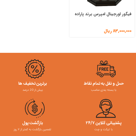
فیگور اورجینال امپرس برند پاراده
83,000,000
ریال
حمل و نقل به تمام نقاط
برترین تخفیف ها
با بسته بندی مناسب
بیش از 20 درصد
پشتیبانی آنلاین ۲۴/۷
بازگشت پول
با تیکت و چت
تضمین بازگشت به کمتر از ۷ روز