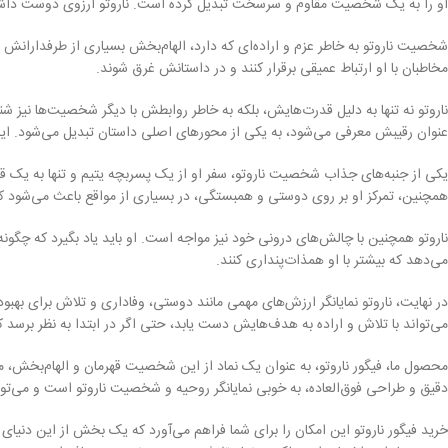
او را به یک شخصیت مقاوم و سرسخت تبدیل کرده است. ناروتو آرزوی دوست داشتن 
شخصیت ناروتو به خاطر عزم و اراده‌ای که دارد، الهام‌بخش بسیاری از طرفدارانش 
مخاطبان با او ارتباط عمیقی برقرار کنند و در داستانش غرق شوند.
ناروتو نه تنها به دلیل قدرت‌هایش، بلکه به خاطر روابطش با دیگر شخصیت‌ها نیز شن
عنوان رقیبش معرفی می‌شود، به یکی از محورهای اصلی داستان تبدیل می‌شود. 
یکی از جنبه‌های جذاب شخصیت ناروتو، سفر او از یک پسربچه یتیم و تنها به یک قه
همچنین، تمرکز او بر روی دوستی و همبستگی، در بسیاری از مواقع باعث می‌شود که او 
ناروتو همچنین با چالش‌های درونی خود نیز مواجه است. او باید یاد بگیرد که چگو
می‌دهد که بیشتر با او همذات‌پنداری کنند.
در نهایت، ناروتو نمایانگر ارزش‌های مهمی مانند دوستی، وفاداری و تلاش برای به
می‌تواند با تلاش و اراده به هدف‌هایش دست یابد، حتی اگر در ابتدا به نظر برسد 
محصول ما، فیگور ناروتو، به عنوان یک نماد از این شخصیت قهرمان و الهام‌بخش، می‌
دقیق و طراحی فوق‌العاده، به خوبی نمایانگر روحیه و شخصیت ناروتو است و می‌توا
خرید فیگور ناروتو این امکان را برای شما فراهم می‌آورد که یک بخش از این دنیای شگ