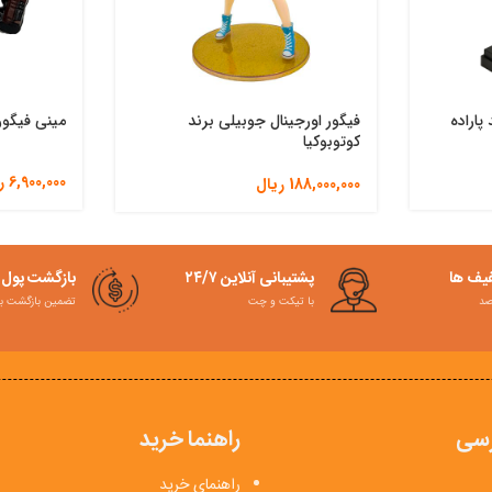
پاراده
فیگور اورجینال جوبیلی برند
مینی فیگور
کوتوبوکیا
6,900,000
ر
188,000,000
ریال
فیف ها
پشتیبانی آنلاین ۲۴/۷
بازگشت پول
با تیکت و چت
تضمین بازگشت به کمت
سی
راهنما خرید
راهنمای خرید