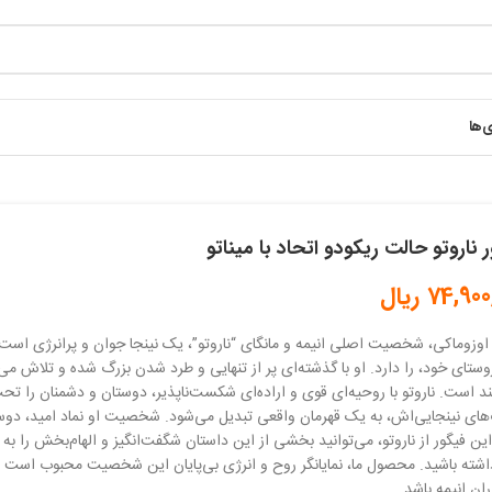
ی‌ها
 ناروتو حالت ریکودو اتحاد با میناتو
74,900
ریال
 اوزوماکی، شخصیت اصلی انیمه و مانگای “ناروتو”، یک نینجا جوان و پرانرژی است
وستای خود، را دارد. او با گذشته‌ای پر از تنهایی و طرد شدن بزرگ شده و تلاش می‌ک
د است. ناروتو با روحیه‌ای قوی و اراده‌ای شکست‌ناپذیر، دوستان و دشمنان را تحت 
های نینجایی‌اش، به یک قهرمان واقعی تبدیل می‌شود. شخصیت او نماد امید، دوستی
ین فیگور از ناروتو، می‌توانید بخشی از این داستان شگفت‌انگیز و الهام‌بخش را به خانه
شته باشید. محصول ما، نمایانگر روح و انرژی بی‌پایان این شخصیت محبوب است و
ان انیمه باشد.