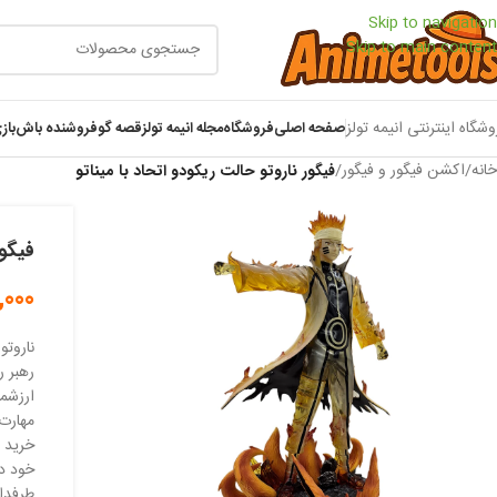
Skip to navigation
Skip to main content
وشگاه اینترنتی انیمه تولز
صفحه اصلی
فروشگاه
مجله انیمه تولز
قصه گو
فروشنده باش
باز
خانه
/
اکشن فیگور و فیگور
/
فیگور ناروتو حالت ریکودو اتحاد با میناتو
فیگور
,000
ناروتو
رهبر ر
ارزشمن
مهارت‌
خرید ا
خود دا
طرفدار