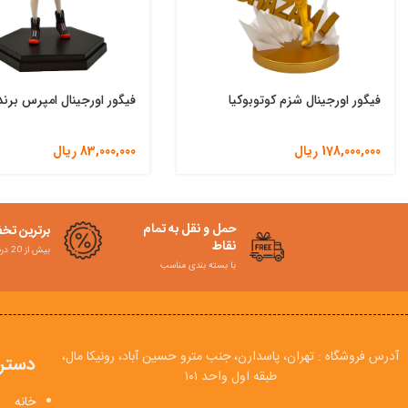
فیگور اورجینال شزم کوتوبوکیا
فیگور اورجینال امپرس برند 
178,000,000
ریال
83,000,000
ریال
حمل و نقل به تمام
برترین تخ
نقاط
بیش از 20 درصد
با بسته بندی مناسب
آدرس فروشگاه : تهران، پاسدارن، جنب مترو حسین آباد، رونیکا مال،
دستر
طبقه اول واحد ۱۰۱
خانه