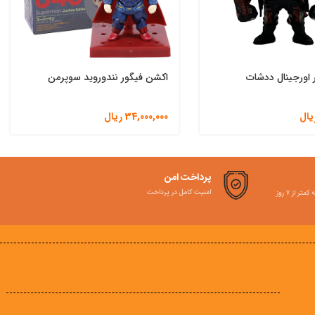
 اورجینال ددشات
اکشن فیگور نندوروید سوپرمن
یال
34,000,000
ریال
پرداخت امن
امنیت کامل در پرداخت
ر از ۷ روز