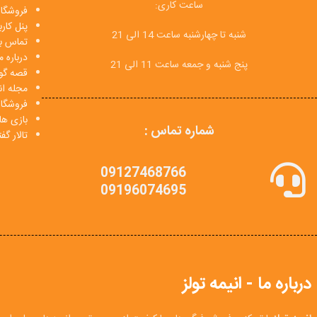
ساعت کاری:
فروشگاه
پنل کار
شنبه تا چهارشنبه ساعت 14 الی 21
تماس با
درباره م
پنج شنبه و جمعه ساعت 11 الی 21
قصه گو
مجله انی
فروشگا
بازی ها
شماره تماس :
تالار گ
09127468766
09196074695
درباره ما - انیمه تولز