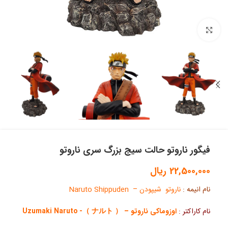
بزرگنمایی تصویر
فیگور ناروتو حالت سیج بزرگ سری ناروتو
22,500,000
ریال
نام انیمه :
ناروتو شیپودن – Naruto Shippuden
نام کاراکتر :
اوزوماکی ناروتو – （ ナルト ）- Uzumaki Naruto