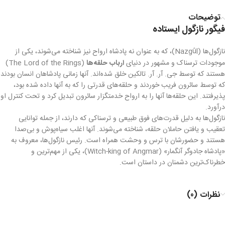
توضیحات
فیگور نازگول ایستاده
نازگول‌ها (Nazgûl)، که به عنوان نه پادشاه ارواح نیز شناخته می‌شوند، یکی از
موجودات ترسناک و مشهور در دنیای
ارباب حلقه‌ها
(The Lord of the Rings)
هستند که توسط جی. آر. آر. تالکین خلق شده‌اند. آنها زمانی پادشاهان انسان بودند
که توسط سائرون فریب خوردند و حلقه‌های قدرتی را که به آنها داده شده بود،
پذیرفتند. این حلقه‌ها آنها را به ارواح خدمتگزار سائرون تبدیل کرد و تحت کنترل او
درآورد.
نازگول‌ها به دلیل قدرت‌های فوق طبیعی و ترسناکی که دارند، از جمله توانایی
تعقیب و یافتن حاملان حلقه، شناخته می‌شوند. آنها اغلب سیاه‌پوش و بی‌صدا
هستند و حضورشان با ترس و وحشت همراه است. رئیس نازگول‌ها، معروف به
«پادشاه جادوگر آنگمار» (Witch-king of Angmar)، یکی از مهم‌ترین و
خطرناک‌ترین دشمنان در داستان است.
نظرات (0)