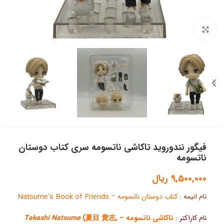
بزرگنمایی تصویر
فیگور نندوروید تاکاشی ناتسومه سری کتاب دوستان
ناتسومه
9,500,000
ریال
نام انیمه :
کتاب دوستان ناتسومه – Natsume’s Book of Friends
نام کاراکتر :
تاکاشی ناتسومه –
(夏目 貴志,
Takashi Natsume