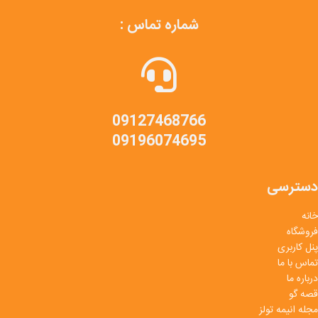
شماره تماس :
09127468766
09196074695
دسترسی
خانه
فروشگاه
پنل کاربری
تماس با ما
درباره ما
قصه گو
مجله انیمه تولز