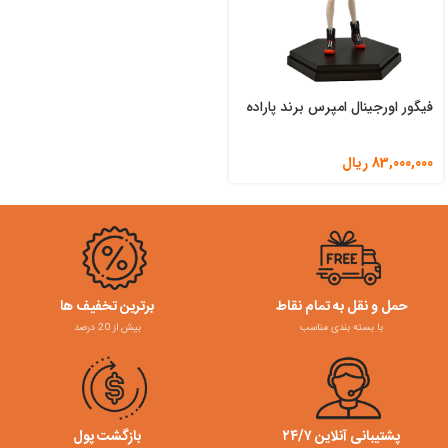
فیگور اورجینال امپرس برند پاراده
83,000,000
ریال
حمل و نقل به تمام نقاط
برترین تخفیف ها
با بسته بندی مناسب
بیش از 20 درصد
پشتیبانی آنلاین ۲۴/۷
بازگشت پول